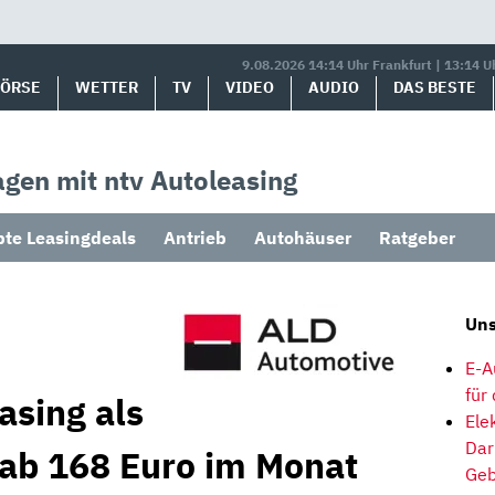
9.08.2026 14:14 Uhr Frankfurt | 13:14 U
BÖRSE
WETTER
TV
VIDEO
AUDIO
DAS BESTE
gen mit ntv Autoleasing
bte Leasingdeals
Antrieb
Autohäuser
Ratgeber
Uns
E-A
für
asing als
Ele
Dar
 ab 168 Euro im Monat
Geb