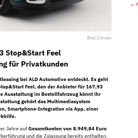
→
Bild: Citroën
3 Stop&Start Feel
ng für Privatkunden
tleasing bei
ALD Automotive
entdeckt. Es geht
Stop&Start Feel
, den der Anbieter für
167,93
ie Ausstattung im Bestellfahrzeug könnt ihr
sstattung gehört das Multimediasystem
en, Smartphone-Integration via App, einer
khilfe.
ier Jahre auf
Gesamtkosten von 8.949,84 Euro
 Überführung und die Zulassung bereits enthalten.