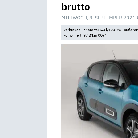
brutto
MITTWOCH, 8. SEPTEMBER 2021 
Verbrauch: innerorts: 5,0 l/100 km • außeror
kombiniert: 97 g/km CO
*
2