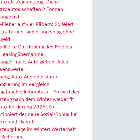
uto als Zugfahrzeug: Diese
ktroautos schaffen 2 Tonnen
ängelast
Fieber auf vier Rädern: So feiert
 das Turnier sicher und völlig ohne
geld
aillierte Darstellung des Modells
 Leasingübernahme
änger mit E-Auto ziehen: Alles
senswerte
sing, Auto-Abo oder Vario-
anzierung im Vergleich
hjahrscheck fürs Auto – So wird das
rzeug nach dem Winter wieder fit
uto-Förderung 2026: So
ktioniert der neue Sozial-Bonus für
ktro und Hybrid
rzeugpflege im Winter: Werterhalt
 Sicherheit