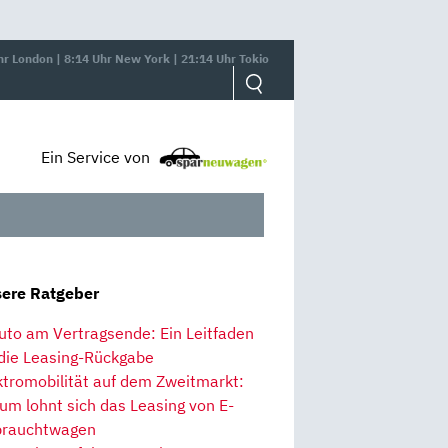
hr London | 8:14 Uhr New York | 21:14 Uhr Tokio
Ein Service von
ere Ratgeber
uto am Vertragsende: Ein Leitfaden
 die Leasing-Rückgabe
ktromobilität auf dem Zweitmarkt:
um lohnt sich das Leasing von E-
rauchtwagen