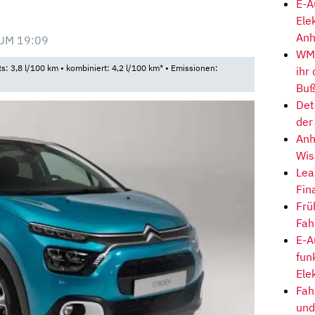
E-A
Ele
Anh
UM 19:09
WM-
ts: 3,8 l/100 km • kombiniert: 4,2 l/100 km* • Emissionen:
ihr
Buß
Det
der
Anh
Wis
Lea
Fin
Frü
Fah
E-A
fun
Ele
Fah
und