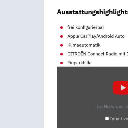
Ausstattungshighlight
frei konfigurierbar
Apple CarPlay/Android Auto
Klimaautomatik
CITROËN Connect Radio mit 
Einparkhilfe
„CITROEN
C3:
GUT
ANGEZOGEN,
ABER
AUCH
Hier klicken, um 
GUT
GEMACHT?
Inhalt v
–