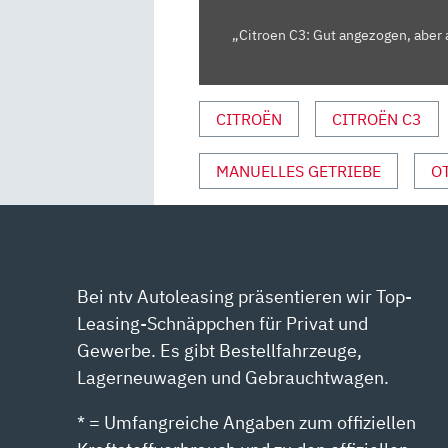
DIE
TESTER
„Citroen C3: Gut angezogen, aber 
|
AUTO
MOTOR
CITROËN
CITROËN C3
UND
SPORT“
MANUELLES GETRIEBE
O
VON
YOUTUBE
ANZEIGEN
Bei ntv Autoleasing präsentieren wir Top-
Leasing-Schnäppchen für Privat und
Gewerbe. Es gibt Bestellfahrzeuge,
Lagerneuwagen und Gebrauchtwagen.
* = Umfangreiche Angaben zum offiziellen