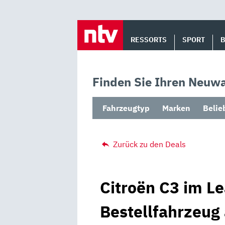
Skip
to
RESSORTS
SPORT
content
Finden Sie Ihren Neuwa
Fahrzeugtyp
Marken
Belie
Zurück zu den Deals
Citroën C3 im Le
Bestellfahrzeug