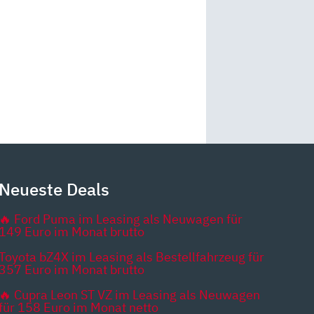
Neueste Deals
🔥 Ford Puma im Leasing als Neuwagen für
149 Euro im Monat brutto
Toyota bZ4X im Leasing als Bestellfahrzeug für
357 Euro im Monat brutto
🔥 Cupra Leon ST VZ im Leasing als Neuwagen
für 158 Euro im Monat netto