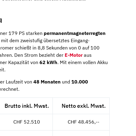
q
iner 179 PS starken
permanentmagneterregten
 mit dem zweistufig übersetztes Eingang-
tromer schießt in 8,8 Sekunden von 0 auf 100
ahren. Den Strom bezieht der
E-Motor
aus
iner Kapazität von
62 kWh
. Mit einem vollen Akku
it.
er Laufzeit von
48 Monaten
und
10.000
erechnet.
Brutto inkl. Mwst.
Netto exkl. Mwst.
CHF 52.510
CHF 48.456,--