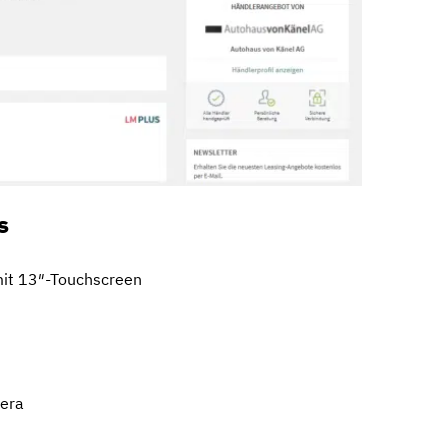
s
mit 13″-Touchscreen
r
mera