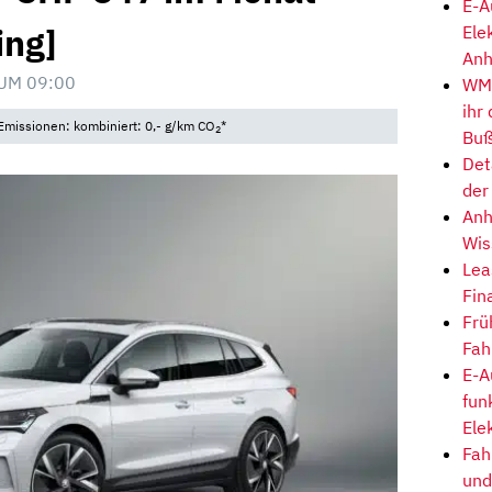
E-A
ing]
Ele
Anh
UM 09:00
WM-
ihr
Emissionen: kombiniert: 0,- g/km CO
*
2
Buß
Det
der
Anh
Wis
Lea
Fin
Frü
Fah
E-A
fun
Ele
Fah
und