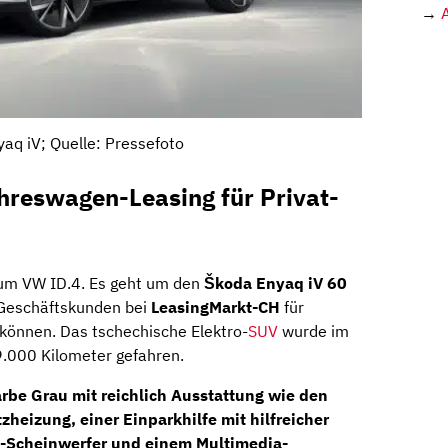
→
aq iV; Quelle: Pressefoto
hreswagen-Leasing für Privat-
zum VW ID.4. Es geht um den
Škoda Enyaq iV 60
 Geschäftskunden bei
LeasingMarkt-CH
für
können. Das tschechische Elektro-
SUV
wurde im
 9.000 Kilometer gefahren.
rbe Grau mit reichlich Ausstattung wie den
tzheizung
, einer Einparkhilfe mit hilfreicher
D-Scheinwerfer
und einem
Multimedia-