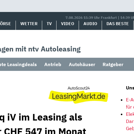
7.08.2026 15:39 Uhr Frankfurt | 14:39 U
BÖRSE
WETTER
TV
VIDEO
AUDIO
DAS BESTE
gen mit ntv Autoleasing
bte Leasingdeals
Antrieb
Autohäuser
Ratgeber
Uns
E-A
für
 iV im Leasing als
Ele
Dar
r CHF 547 im Monat
Geb