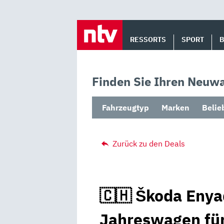
Skip
to
RESSORTS
SPORT
content
Finden Sie Ihren Neuwa
Fahrzeugtyp
Marken
Belie
Zurück zu den Deals
🇨🇭 Škoda Enyaq
Jahreswagen fü