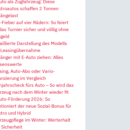
uto als Zugfahrzeug: Diese
ktroautos schaffen 2 Tonnen
ängelast
Fieber auf vier Rädern: So feiert
 das Turnier sicher und völlig ohne
geld
aillierte Darstellung des Modells
 Leasingübernahme
änger mit E-Auto ziehen: Alles
senswerte
sing, Auto-Abo oder Vario-
anzierung im Vergleich
hjahrscheck fürs Auto – So wird das
rzeug nach dem Winter wieder fit
uto-Förderung 2026: So
ktioniert der neue Sozial-Bonus für
ktro und Hybrid
rzeugpflege im Winter: Werterhalt
 Sicherheit