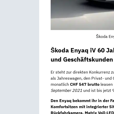
Škoda Eny
Škoda Enyaq iV 60 Ja
und Geschäftskunden
Er steht zur direkten Konkurrenz 
als Jahreswagen, den Privat- und
monatlich
CHF 547 brutto
leasen 
September 2021
und ist bis jetzt
Den Enyaq bekommt ihr in der Fa
Komfortsitzen
mit integrierter
Si
Rückfahrkamera
,
Matrix Voll-LE