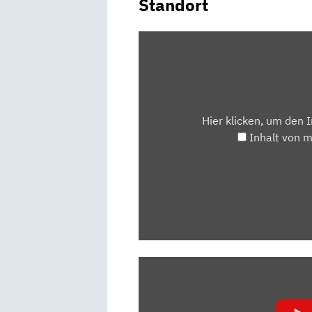
Standort
INHALT
VON
MAPS.GOOGLE.DE
ANZEIGEN
Hier klicken, um den 
Inhalt von 
„SKODA
ENYAQ
IV