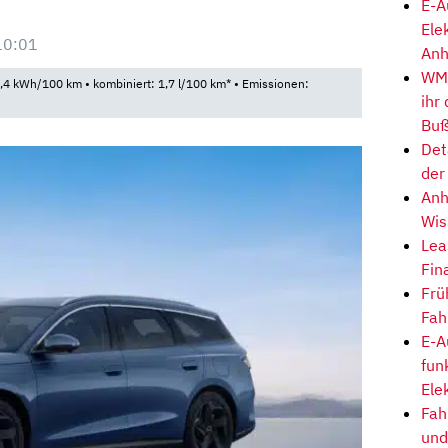
E-A
Ele
10:01
Anh
WM-
4 kWh/100 km • kombiniert: 1,7 l/100 km* • Emissionen:
ihr
Buß
Det
der
Anh
Wis
Lea
Fin
Frü
Fah
E-A
fun
Ele
Fah
und