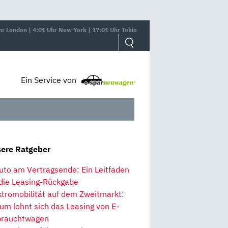
hr London | 4:01 Uhr New York | 17:01 Uhr Tokio
Ein Service von
ere Ratgeber
uto am Vertragsende: Ein Leitfaden
 die Leasing-Rückgabe
ktromobilität auf dem Zweitmarkt:
um lohnt sich das Leasing von E-
rauchtwagen