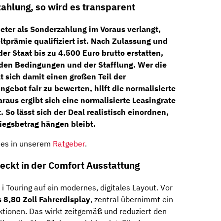
hlung, so wird es transparent
ter als Sonderzahlung im Voraus verlangt,
tprämie qualifiziert ist. Nach Zulassung und
der Staat bis zu
4.500 Euro brutto erstatten
,
nden Bedingungen und der Stafflung. Wer die
 sich damit einen großen Teil der
ebot fair zu bewerten, hilft die normalisierte
araus ergibt sich eine
normalisierte Leasingrate
t
. So lässt sich der Deal realistisch einordnen,
iegsbetrag hängen bleibt.
 es in unserem
Ratgeber
.
eckt in der Comfort Ausstattung
 Touring auf ein modernes, digitales Layout. Vor
s 8,80 Zoll Fahrerdisplay
, zentral übernimmt ein
ktionen. Das wirkt zeitgemäß und reduziert den