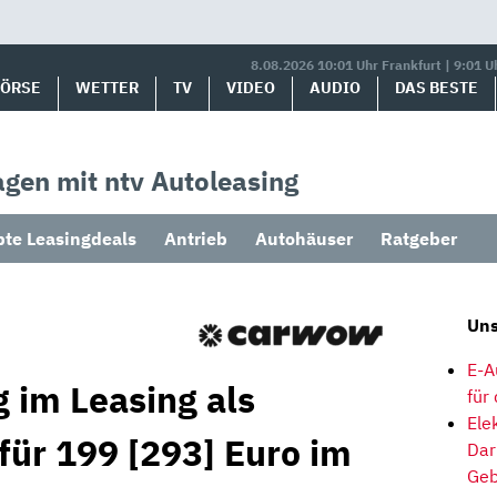
8.08.2026 10:01 Uhr Frankfurt | 9:01 U
BÖRSE
WETTER
TV
VIDEO
AUDIO
DAS BESTE
gen mit ntv Autoleasing
bte Leasingdeals
Antrieb
Autohäuser
Ratgeber
Uns
E-A
 im Leasing als
für
Ele
für 199 [293] Euro im
Dar
Geb