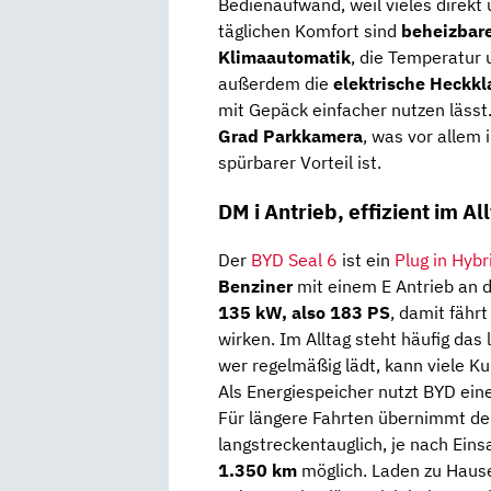
Bedienaufwand, weil vieles direkt 
täglichen Komfort sind
beheizbare
Klimaautomatik
, die Temperatur u
außerdem die
elektrische Heckk
mit Gepäck einfacher nutzen lässt.
Grad Parkkamera
, was vor allem
spürbarer Vorteil ist.
DM i Antrieb, effizient im A
Der
BYD Seal 6
ist ein
Plug in Hybr
Benziner
mit einem E Antrieb an 
135 kW, also 183 PS
, damit fähr
wirken. Im Alltag steht häufig das 
wer regelmäßig lädt, kann viele Ku
Als Energiespeicher nutzt BYD ein
Für längere Fahrten übernimmt d
langstreckentauglich, je nach Eins
1.350 km
möglich. Laden zu Hause