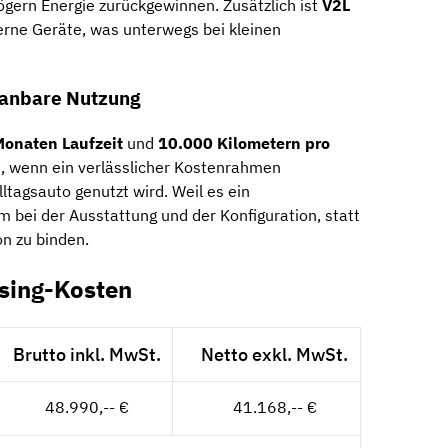
ögern Energie zurückgewinnen. Zusätzlich ist
V2L
erne Geräte, was unterwegs bei kleinen
lanbare Nutzung
Monaten Laufzeit
und
10.000 Kilometern pro
t, wenn ein verlässlicher Kostenrahmen
ltagsauto genutzt wird. Weil es ein
um bei der Ausstattung und der Konfiguration, statt
on zu binden.
asing-Kosten
Brutto inkl. MwSt.
Netto exkl. MwSt.
48.990,-- €
41.168,-- €