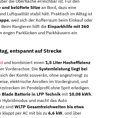
über die Oberfläche erreichbar ist. Für den
 und belüftete Sitze
an Bord, dazu eine
nd Luftqualität stabil hält. Praktisch im Alltag ist
lappe
, weil sich der Kofferraum beim Einkauf oder
 Beim Rangieren hilft die
Einparkhilfe mit 360
 in engen Parklücken und Parkhäusern ein
lltag, entspannt auf Strecke
id
und kombiniert einen
1,5 Liter Hocheffizienz
der Vorderachse. Die
Systemleistung liegt bei
t sich der Kombi souverän, ohne angestrengt zu
leise, elektrische Anrollen im Vordergrund, und
rzstrecken im Pendelprofil ohne Sprit erledigen.
e
Blade Batterie in LFP Technik
mit
10,08 kWh
.
er Hybridmodus und macht das Auto
atz sind
WLTP Gesamtreichweiten bis etwa
 klappt per AC mit bis zu
6,6 kW
, und über