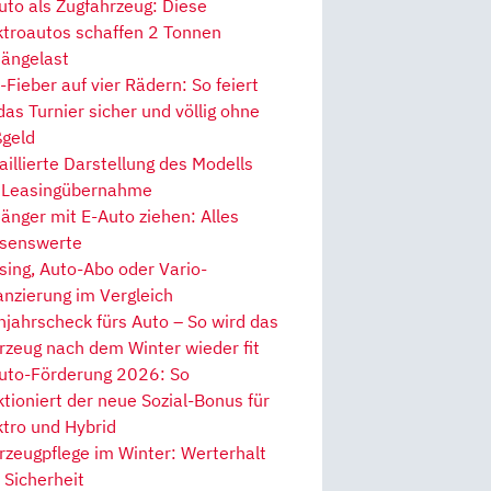
uto als Zugfahrzeug: Diese
ktroautos schaffen 2 Tonnen
ängelast
Fieber auf vier Rädern: So feiert
 das Turnier sicher und völlig ohne
geld
aillierte Darstellung des Modells
 Leasingübernahme
änger mit E-Auto ziehen: Alles
senswerte
sing, Auto-Abo oder Vario-
anzierung im Vergleich
hjahrscheck fürs Auto – So wird das
rzeug nach dem Winter wieder fit
uto-Förderung 2026: So
ktioniert der neue Sozial-Bonus für
ktro und Hybrid
rzeugpflege im Winter: Werterhalt
 Sicherheit