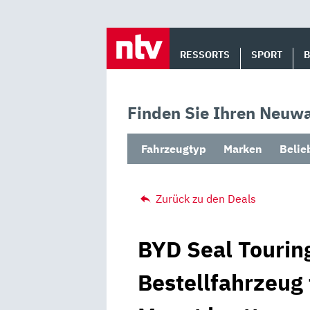
Skip
to
RESSORTS
SPORT
content
Finden Sie Ihren Neuwa
Fahrzeugtyp
Marken
Belie
Zurück zu den Deals
BYD Seal Touring
Bestellfahrzeug 