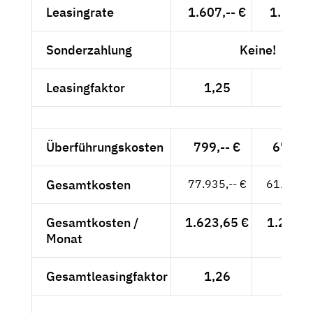
Leasingrate
1.607,-- €
1.270,-
Sonderzahlung
Keine!
Leasingfaktor
1,25
1,17
Überführungskosten
799,-- €
671,43
Gesamtkosten
77.935,-- €
61.631,4
Gesamtkosten /
1.623,65 €
1.283,9
Monat
Gesamtleasingfaktor
1,26
1,19