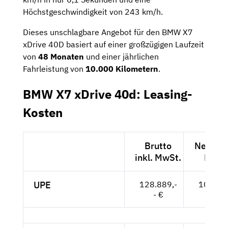
Höchstgeschwindigkeit von 243 km/h.
Dieses unschlagbare Angebot für den BMW X7
xDrive 40D basiert auf einer großzügigen Laufzeit
von
48 Monaten
und einer jährlichen
Fahrleistung von
10.000 Kilometern
.
BMW X7 xDrive 40d: Leasing-
Kosten
Brutto
Netto ex
inkl. MwSt.
MwSt
UPE
128.889,-
108.310
- €
- €