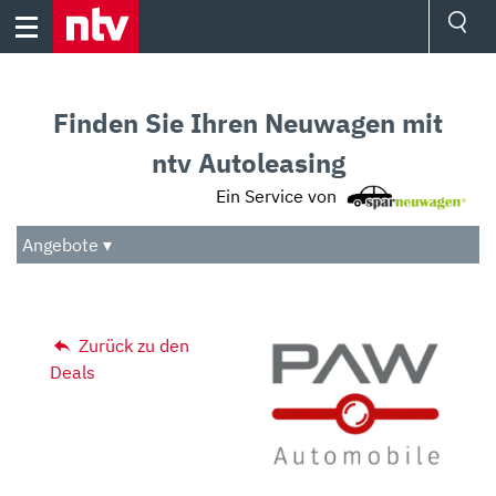
Skip
to
content
Ressorts
Sport
Finden Sie Ihren Neuwagen mit
Börse
Wetter
ntv Autoleasing
TV
Ein Service von
Video
Audio
Angebote ▾
Das Beste
Zurück zu den
Deals