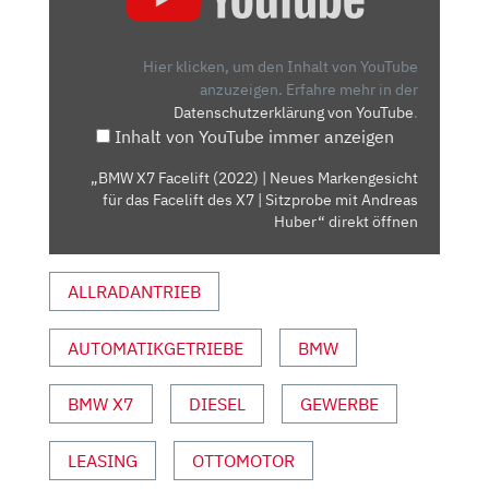
FACELIFT
(2022)
|
Hier klicken, um den Inhalt von YouTube
NEUES
anzuzeigen.
Erfahre mehr in der
Datenschutzerklärung von YouTube
.
MARKENGESICHT
Inhalt von YouTube immer anzeigen
FÜR
DAS
„BMW X7 Facelift (2022) | Neues Markengesicht
FACELIFT
für das Facelift des X7 | Sitzprobe mit Andreas
DES
Huber“ direkt öffnen
X7
|
ALLRADANTRIEB
SITZPROBE
MIT
AUTOMATIKGETRIEBE
BMW
ANDREAS
HUBER“
VON
BMW X7
DIESEL
GEWERBE
YOUTUBE
ANZEIGEN
LEASING
OTTOMOTOR