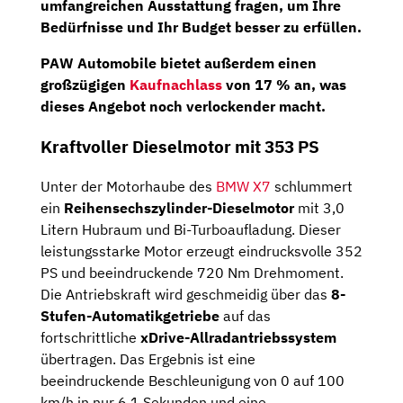
umfangreichen Ausstattung fragen, um Ihre
Bedürfnisse und Ihr Budget besser zu erfüllen.
PAW Automobile bietet außerdem einen
großzügigen
Kaufnachlass
von 17 % an, was
dieses Angebot noch verlockender macht.
Kraftvoller Dieselmotor mit 353 PS
Unter der Motorhaube des
BMW X7
schlummert
ein
Reihensechszylinder-Dieselmotor
mit 3,0
Litern Hubraum und Bi-Turboaufladung. Dieser
leistungsstarke Motor erzeugt eindrucksvolle 352
PS und beeindruckende 720 Nm Drehmoment.
Die Antriebskraft wird geschmeidig über das
8-
Stufen-Automatikgetriebe
auf das
fortschrittliche
xDrive-Allradantriebssystem
übertragen. Das Ergebnis ist eine
beeindruckende Beschleunigung von 0 auf 100
km/h in nur 6,1 Sekunden und eine