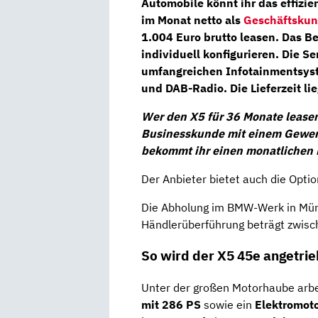
Automobile
könnt ihr das effizie
im Monat netto
als
Geschäftsku
1.004 Euro brutto leasen. Das B
individuell konfigurieren. Die S
umfangreichen Infotainmentsys
und
DAB-Radio.
Die
Lieferzeit
lie
Wer den X5 für 36 Monate leasen
Businesskunde mit einem Gewer
bekommt ihr einen monatlichen 
Der Anbieter bietet auch die Optio
Die Abholung im BMW-Werk in Münc
Händlerüberführung beträgt zwisc
So wird der X5 45e angetri
Unter der großen Motorhaube arbe
mit 286 PS
sowie ein
Elektromot