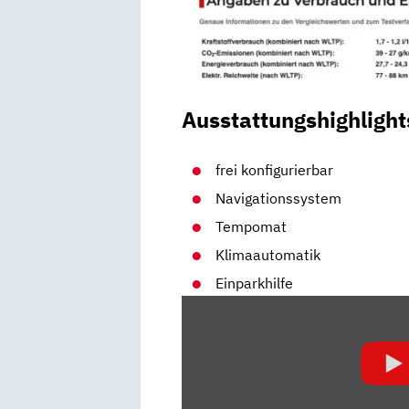
Ausstattungshighlight
frei konfigurierbar
Navigationssystem
Tempomat
Klimaautomatik
Einparkhilfe
„NEU
–
DER
NEUE
BMW