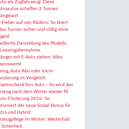
uto als Zugfahrzeug: Diese
ktroautos schaffen 2 Tonnen
ängelast
Fieber auf vier Rädern: So feiert
 das Turnier sicher und völlig ohne
geld
aillierte Darstellung des Modells
 Leasingübernahme
änger mit E-Auto ziehen: Alles
senswerte
sing, Auto-Abo oder Vario-
anzierung im Vergleich
hjahrscheck fürs Auto – So wird das
rzeug nach dem Winter wieder fit
uto-Förderung 2026: So
ktioniert der neue Sozial-Bonus für
ktro und Hybrid
rzeugpflege im Winter: Werterhalt
 Sicherheit