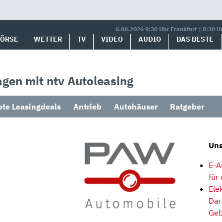
8.08.2026 9:30 Uhr Frankfurt | 8:30 U
BÖRSE
WETTER
TV
VIDEO
AUDIO
DAS BESTE
gen mit ntv Autoleasing
bte Leasingdeals
Antrieb
Autohäuser
Ratgeber
Uns
E-A
für
Ele
Dar
Geb