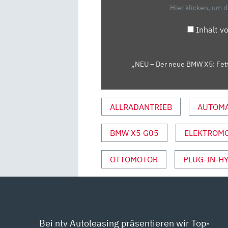
X5:
Hier klicken, um 
FETTES
X
Inhalt v
|
VORFAHRT
(REVIEW)
„NEU – Der neue BMW X5: Fette
|
AUTO
MOTOR
ALLRADANTRIEB
AUTOMA
UND
SPORT“
BMW X5 G05
ELEKTROM
VON
YOUTUBE
OTTOMOTOR
PLUG-IN-H
ANZEIGEN
Bei ntv Autoleasing präsentieren wir Top-