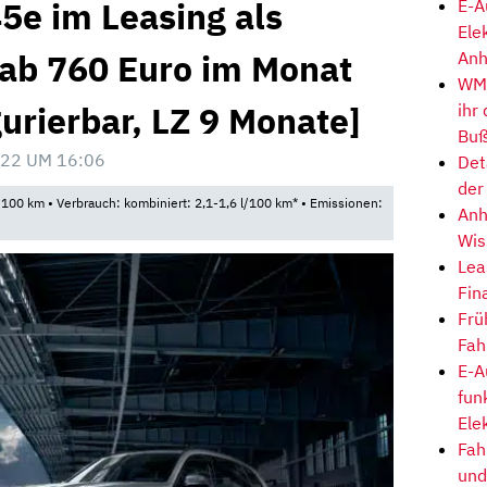
e im Leasing als
E-A
Ele
 ab 760 Euro im Monat
Anh
WM-
gurierbar, LZ 9 Monate]
ihr
Buß
22 UM 16:06
Det
der
100 km • Verbrauch: kombiniert: 2,1-1,6 l/100 km* • Emissionen:
Anh
Wis
Lea
Fin
Frü
Fah
E-A
fun
Ele
Fah
und