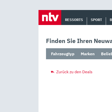
Skip
to
RESSORTS
SPORT
content
Finden Sie Ihren Neuwa
Fahrzeugtyp
Marken
Belie
Zurück zu den Deals