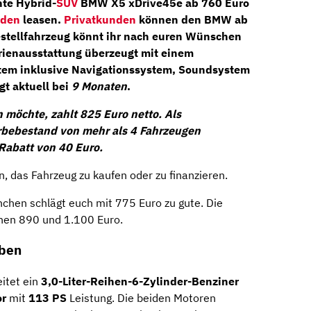
nte Hybrid-
SUV
BMW X5 xDrive45e
ab
760 Euro
nden
leasen.
Privatkunden
können den BMW ab
estellfahrzeug könnt ihr nach euren Wünschen
erienausstattung überzeugt mit einem
tem inklusive
Navigationssystem, Soundsystem
gt aktuell bei
9 Monaten
.
 möchte, zahlt 825 Euro netto. Als
bebestand von mehr als 4 Fahrzeugen
Rabatt von 40 Euro.
n, das Fahrzeug zu kaufen oder zu finanzieren.
hen schlägt euch mit 775 Euro zu gute. Die
hen 890 und 1.100 Euro.
eben
itet ein
3,0-Liter-Reihen-6-Zylinder-Benziner
or
mit
113 PS
Leistung. Die beiden Motoren