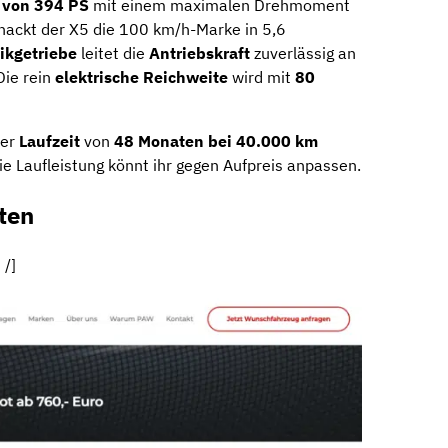
 von 394 PS
mit einem maximalen Drehmoment
nackt der X5 die 100 km/h-Marke in 5,6
ikgetriebe
leitet die
Antriebskraft
zuverlässig an
Die rein
elektrische Reichweite
wird mit
80
ner
Laufzeit
von
48 Monaten bei 40.000 km
e Laufleistung könnt ihr gegen Aufpreis anpassen.
ten
 /]