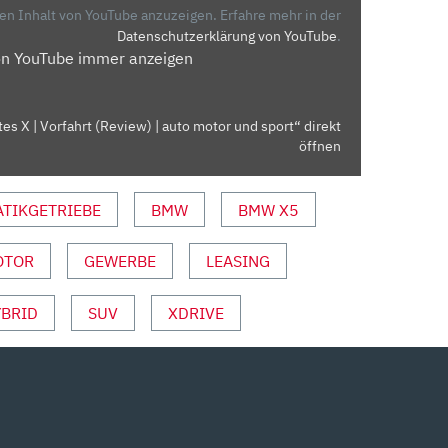
den Inhalt von YouTube anzuzeigen.
Erfahre mehr in der
Datenschutzerklärung von YouTube
.
on YouTube immer anzeigen
s X | Vorfahrt (Review) | auto motor und sport“ direkt
öffnen
TIKGETRIEBE
BMW
BMW X5
OTOR
GEWERBE
LEASING
YBRID
SUV
XDRIVE