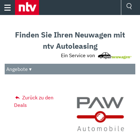
Skip
to
content
Ressorts
Sport
Finden Sie Ihren Neuwagen mit
Börse
Wetter
ntv Autoleasing
TV
Ein Service von
Video
Audio
Angebote ▾
Das Beste
Zurück zu den
Deals