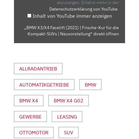
KUR
anzuzeigen.
Erfahre mehr in der
Datenschutzerklärung von YouTube
.
FÜR
Inhalt von YouTube immer anzeigen
DIE
KOMPAKT-
„BMW X3/X4 Facelift (2021) | Frische-Kur für die
SUVS
Kompakt-SUVs | Neuvorstellung“ direkt öffnen
| NEUVORSTELLUNG“
VON
YOUTUBE
ANZEIGEN
ALLRADANTRIEB
AUTOMATIKGETRIEBE
BMW
BMW X4
BMW X4 G02
GEWERBE
LEASING
OTTOMOTOR
SUV