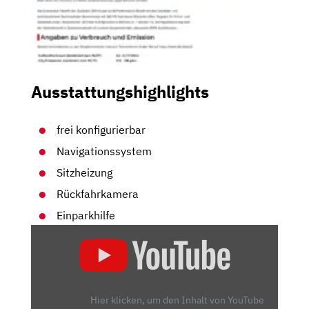
Ausstattungshighlights
frei konfigurierbar
Navigationssystem
Sitzheizung
Rückfahrkamera
Einparkhilfe
„BMW
X3/X4
FACELIFT
(2021)
| FRISCHE-
Hier klicken, um den Inhalt von YouTube