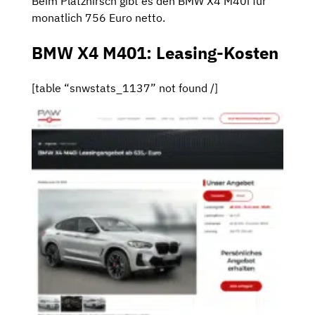
Beim Platzhirsch gibt es den BMW X4 M40i für
monatlich 756 Euro netto.
BMW X4 M401: Leasing-Kosten
[table “snwstats_1137” not found /]