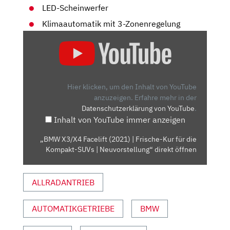
LED-Scheinwerfer
Klimaautomatik mit 3-Zonenregelung
„BMW
X3/X4
FACELIFT
(2021)
| FRISCHE-
Hier klicken, um den Inhalt von YouTube
KUR
anzuzeigen.
Erfahre mehr in der
Datenschutzerklärung von YouTube
.
FÜR
Inhalt von YouTube immer anzeigen
DIE
KOMPAKT-
„BMW X3/X4 Facelift (2021) | Frische-Kur für die
SUVS
Kompakt-SUVs | Neuvorstellung“ direkt öffnen
| NEUVORSTELLUNG“
VON
ALLRADANTRIEB
YOUTUBE
ANZEIGEN
AUTOMATIKGETRIEBE
BMW