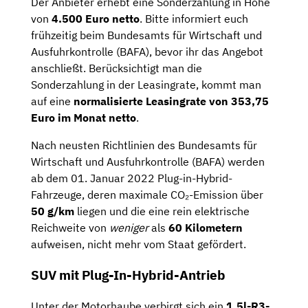
Der Anbieter erhebt eine Sonderzahlung in Höhe
von
4.500 Euro netto
. Bitte informiert euch
frühzeitig beim Bundesamts für Wirtschaft und
Ausfuhrkontrolle (BAFA), bevor ihr das Angebot
anschließt. Berücksichtigt man die
Sonderzahlung in der Leasingrate, kommt man
auf eine
normalisierte Leasingrate von 353,75
Euro im Monat netto
.
Nach neusten Richtlinien des Bundesamts für
Wirtschaft und Ausfuhrkontrolle (BAFA) werden
ab dem 01. Januar 2022 Plug-in-Hybrid-
Fahrzeuge, deren maximale CO₂-Emission über
50 g/km
liegen und die eine rein elektrische
Reichweite von
weniger
als
60 Kilometern
aufweisen, nicht mehr vom Staat gefördert.
SUV mit Plug-In-Hybrid-Antrieb
Unter der Motorhaube verbirgt sich ein
1,5l-R3-