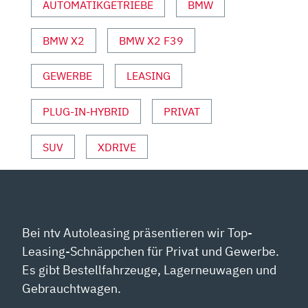
AUTOMATIKGETRIEBE
BMW
MOTOR
UND
SPORT“
BMW X2
BMW X2 F39
VON
YOUTUBE
GEWERBE
LEASING
ANZEIGEN
PLUG-IN-HYBRID
PRIVAT
SUV
XDRIVE
Bei ntv Autoleasing präsentieren wir Top-
Leasing-Schnäppchen für Privat und Gewerbe.
Es gibt Bestellfahrzeuge, Lagerneuwagen und
Gebrauchtwagen.