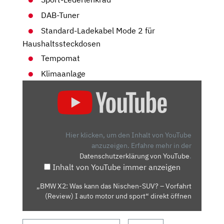
DAB-Tuner
Standard-Ladekabel Mode 2 für
Haushaltssteckdosen
Tempomat
Klimaanlage
„BMW
X2:
WAS
KANN
DAS
Hier klicken, um den Inhalt von YouTube
NISCHEN-
anzuzeigen.
Erfahre mehr in der
Datenschutzerklärung von YouTube
.
SUV?
Inhalt von YouTube immer anzeigen
–
VORFAHRT
„BMW X2: Was kann das Nischen-SUV? – Vorfahrt
(REVIEW)
(Review) I auto motor und sport“ direkt öffnen
I
AUTO