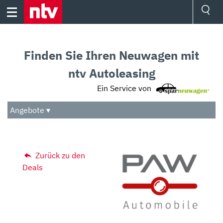
Skip
to
content
Ressorts
Sport
Finden Sie Ihren Neuwagen mit
Börse
Wetter
ntv Autoleasing
TV
Ein Service von
Video
Audio
Angebote ▾
Das Beste
Zurück zu den
Deals