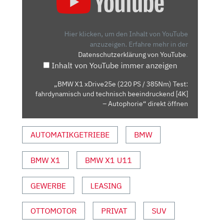
XDRIVE25E
(220
PS
Hier klicken, um den Inhalt von YouTube
/
anzuzeigen.
Erfahre mehr in der
Datenschutzerklärung von YouTube
.
385NM)
Inhalt von YouTube immer anzeigen
TEST:
FAHRDYNAMISCH
„BMW X1 xDrive25e (220 PS / 385Nm) Test:
UND
fahrdynamisch und technisch beeindruckend [4K]
TECHNISCH
– Autophorie“ direkt öffnen
BEEINDRUCKEND
[4K]
AUTOMATIKGETRIEBE
BMW
–
AUTOPHORIE“
BMW X1
BMW X1 U11
VON
YOUTUBE
ANZEIGEN
GEWERBE
LEASING
OTTOMOTOR
PRIVAT
SUV