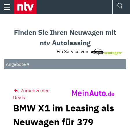
Skip
to
content
Ressorts
Sport
Finden Sie Ihren Neuwagen mit
Börse
Wetter
ntv Autoleasing
TV
Ein Service von
Video
Audio
Angebote ▾
Das Beste
Zurück zu den
Deals
BMW X1 im Leasing als
Neuwagen für 379