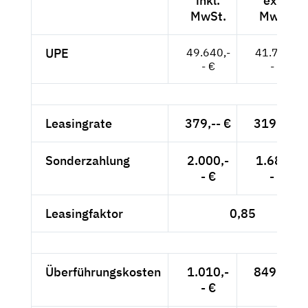
inkl.
exkl.
MwSt.
MwSt.
UPE
49.640,-
41.714,-
- €
- €
Leasingrate
379,-- €
319,-- €
Sonderzahlung
2.000,-
1.681,-
- €
- €
Leasingfaktor
0,85
Überführungskosten
1.010,-
849,-- €
- €