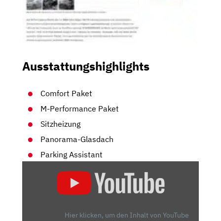
Ausstattungshighlights
Comfort Paket
M-Performance Paket
Sitzheizung
Panorama-Glasdach
Parking Assistant
„BMW
M135I
XDRIVE
(2022)
|
Hier klicken, um den Inhalt von YouTube