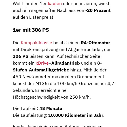
Wollt ihr den 1er
kaufen
oder finanzieren, winkt
euch ein sagenhafter Nachlass von
-20 Prozent
auf den Listenpreis!
1er mit 306 PS
Die
Kompaktklasse
besitzt einen
R4-Ottomotor
mit Direkteinspritzung und Abgasturbolader, der
306 PS
leisten kann. Auf technischer Seite
kommt ein
xDrive
–
Allradantrieb
und ein
8-
Stufen-Automatikgetriebe
hinzu. Mithilfe der
450 Newtonmeter maximalem Drehmoment
knackt der M135i die 100 km/h-Grenze in nur 4,7
Sekunden. Er erreicht eine
Höchstgeschwindigkeit von 250 km/h.
Die Laufzeit:
48 Monate
Die Laufleistung:
10.000 Kilometer im Jahr
.
Beides kann gegen einen Aufpreis angepasst