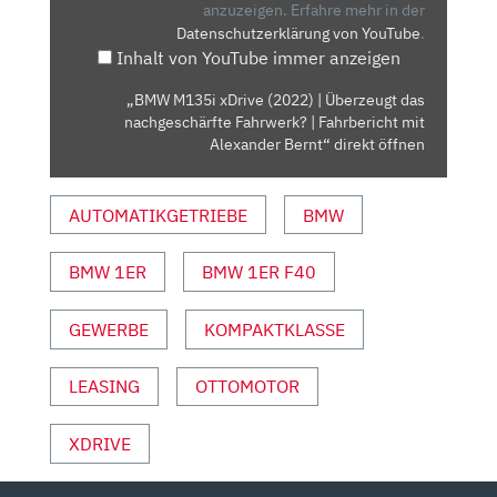
ÜBERZEUGT
anzuzeigen.
Erfahre mehr in der
Datenschutzerklärung von YouTube
.
DAS
Inhalt von YouTube immer anzeigen
NACHGESCHÄRFTE
FAHRWERK?
„BMW M135i xDrive (2022) | Überzeugt das
|
nachgeschärfte Fahrwerk? | Fahrbericht mit
FAHRBERICHT
Alexander Bernt“ direkt öffnen
MIT
ALEXANDER
AUTOMATIKGETRIEBE
BMW
BERNT“
VON
BMW 1ER
BMW 1ER F40
YOUTUBE
ANZEIGEN
GEWERBE
KOMPAKTKLASSE
LEASING
OTTOMOTOR
XDRIVE