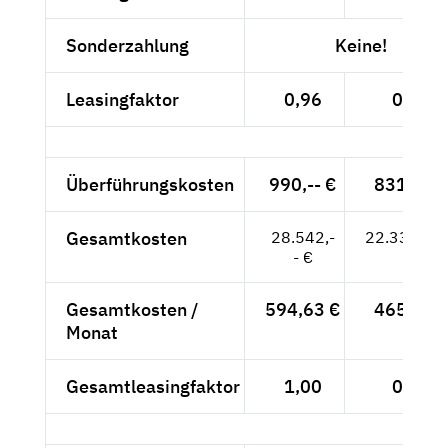
Sonderzahlung
Keine!
Leasingfaktor
0,96
0,89
Überführungskosten
990,-- €
831,93 
Gesamtkosten
28.542,-
22.335,93
- €
Gesamtkosten /
594,63 €
465,33 
Monat
Gesamtleasingfaktor
1,00
0,93