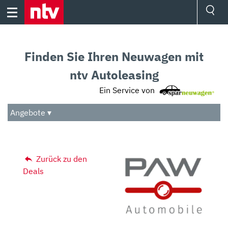
Skip
to
content
Ressorts
Sport
Finden Sie Ihren Neuwagen mit
Börse
Wetter
ntv Autoleasing
TV
Ein Service von
Video
Audio
Angebote ▾
Das Beste
Zurück zu den
Deals