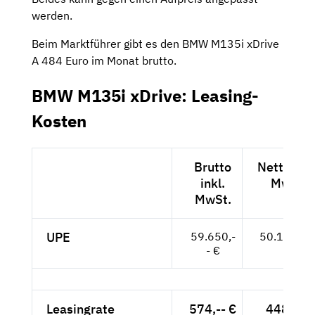
werden.
Beim Marktführer gibt es den BMW M135i xDrive
A 484 Euro im Monat brutto.
BMW M135i xDrive: Leasing-
Kosten
Brutto
Netto exk
inkl.
MwSt.
MwSt.
UPE
59.650,-
50.126,-- 
- €
Leasingrate
574,-- €
448,-- €