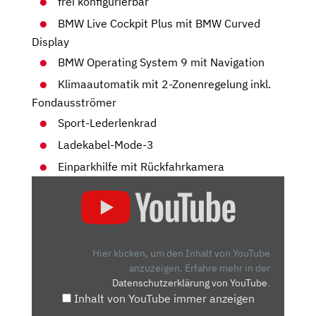
frei konfigurierbar
BMW Live Cockpit Plus mit BMW Curved
Display
BMW Operating System 9 mit Navigation
Klimaautomatik mit 2-Zonenregelung inkl.
Fondausströmer
Sport-Lederlenkrad
Ladekabel-Mode-3
Einparkhilfe mit Rückfahrkamera
„BMW
IX2:
ELEKTRO-
CROSSOVER
FÜR
Hier klicken, um den Inhalt von YouTube
DIE
anzuzeigen.
Erfahre mehr in der
Datenschutzerklärung von YouTube
.
STADT
Inhalt von YouTube immer anzeigen
–