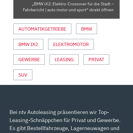
FAHRBERICHT
„BMW iX2: Elektro-Crossover für die Stadt –
|
Fahrbericht | auto motor und sport“ direkt öffnen
AUTO
MOTOR
AUTOMATIKGETRIEBE
BMW
UND
SPORT“
VON
BMW IX2
ELEKTROMOTOR
YOUTUBE
ANZEIGEN
GEWERBE
LEASING
PRIVAT
SUV
Bei ntv Autoleasing präsentieren wir Top-
Leasing-Schnäppchen für Privat und Gewerbe.
Es gibt Bestellfahrzeuge, Lagerneuwagen und