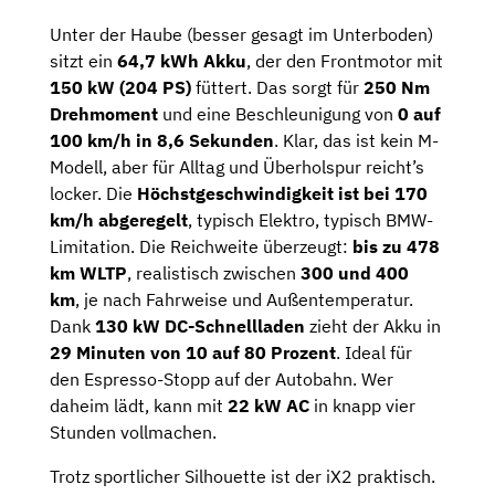
Unter der Haube (besser gesagt im Unterboden)
sitzt ein
64,7 kWh Akku
, der den Frontmotor mit
150 kW (204 PS)
füttert. Das sorgt für
250 Nm
Drehmoment
und eine Beschleunigung von
0 auf
100 km/h in 8,6 Sekunden
. Klar, das ist kein M-
Modell, aber für Alltag und Überholspur reicht’s
locker. Die
Höchstgeschwindigkeit ist bei 170
km/h abgeregelt
, typisch Elektro, typisch BMW-
Limitation. Die Reichweite überzeugt:
bis zu 478
km WLTP
, realistisch zwischen
300 und 400
km
, je nach Fahrweise und Außentemperatur.
Dank
130 kW DC-Schnellladen
zieht der Akku in
29 Minuten von 10 auf 80 Prozent
. Ideal für
den Espresso-Stopp auf der Autobahn. Wer
daheim lädt, kann mit
22 kW AC
in knapp vier
Stunden vollmachen.
Trotz sportlicher Silhouette ist der iX2 praktisch.