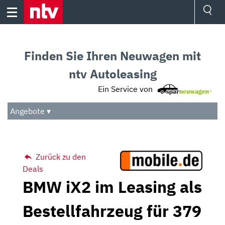
Skip
to
content
Ressorts
Sport
Finden Sie Ihren Neuwagen mit
Börse
Wetter
ntv Autoleasing
TV
Ein Service von
Video
Audio
Angebote ▾
Das Beste
Zurück zu den
Deals
BMW iX2 im Leasing als
Bestellfahrzeug für 379