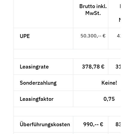
Brutto inkl.
Netto
MwSt.
exkl.
MwSt
UPE
50.300,-- €
42.269,
- €
Leasingrate
378,78 €
318,30
Sonderzahlung
Keine!
Leasingfaktor
0,75
Überführungskosten
990,-- €
831,93