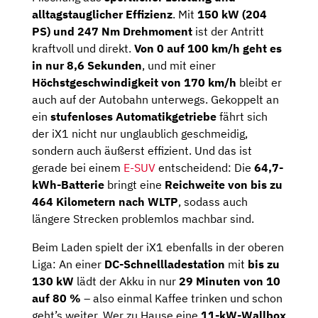
alltagstauglicher Effizienz
. Mit
150 kW (204
PS) und 247 Nm Drehmoment
ist der Antritt
kraftvoll und direkt.
Von 0 auf 100 km/h geht es
in nur 8,6 Sekunden
, und mit einer
Höchstgeschwindigkeit von 170 km/h
bleibt er
auch auf der Autobahn unterwegs. Gekoppelt an
ein
stufenloses Automatikgetriebe
fährt sich
der iX1 nicht nur unglaublich geschmeidig,
sondern auch äußerst effizient. Und das ist
gerade bei einem
E-SUV
entscheidend: Die
64,7-
kWh-Batterie
bringt eine
Reichweite von bis zu
464 Kilometern nach WLTP
, sodass auch
längere Strecken problemlos machbar sind.
Beim Laden spielt der iX1 ebenfalls in der oberen
Liga: An einer
DC-Schnellladestation
mit
bis zu
130 kW
lädt der Akku in nur
29 Minuten von 10
auf 80 %
– also einmal Kaffee trinken und schon
geht’s weiter. Wer zu Hause eine
11-kW-Wallbox