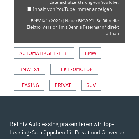
Datenschutzerklärung von YouTube
.
X1:
Inhalt von YouTube immer anzeigen
SO
FÄHRT
„BMW iX1 (2022) | Neuer BMW X1: So fährt die
DIE
Elektro-Version | mit Dennis Petermann“ direkt
ELEKTRO-
öffnen
VERSION
|
AUTOMATIKGETRIEBE
BMW
MIT
DENNIS
BMW IX1
ELEKTROMOTOR
PETERMANN“
VON
YOUTUBE
LEASING
PRIVAT
SUV
ANZEIGEN
Bei ntv Autoleasing präsentieren wir Top-
Leasing-Schnäppchen für Privat und Gewerbe.