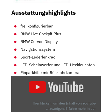
Ausstattungshighlights
frei konfigurierbar
BMW Live Cockpit Plus
BMW Curved Display
Navigationssystem
Sport-Lederlenkrad
LED-Scheinwerfer und LED-Heckleuchten
Einparkhilfe mir Rückfahrkamera
„BMW
IX1
(2022)
|
NEUER
Hier klicken, um den Inhalt von YouTube
BMW
anzuzeigen.
Erfahre mehr in der