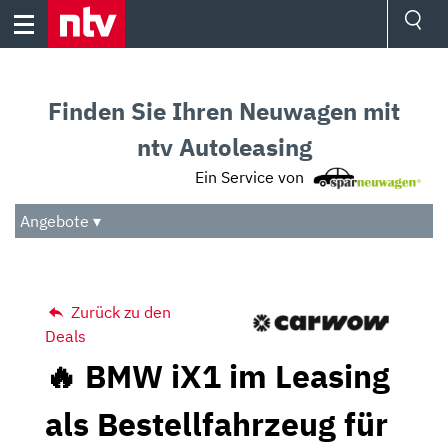
Skip
to
content
Ressorts
Sport
Finden Sie Ihren Neuwagen mit
Börse
Wetter
ntv Autoleasing
TV
Ein Service von
Video
Audio
Angebote ▾
Das Beste
Zurück zu den
Deals
🔥 BMW iX1 im Leasing
als Bestellfahrzeug für