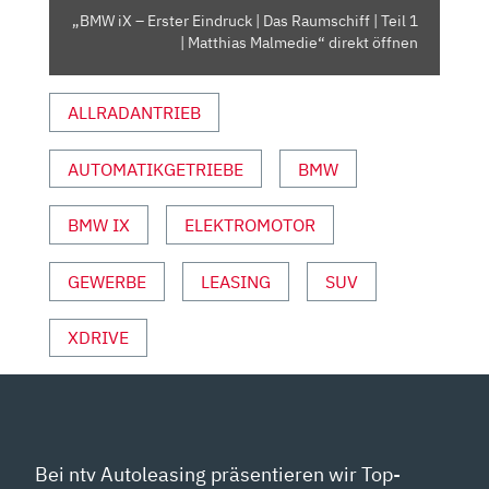
|
„BMW iX – Erster Eindruck | Das Raumschiff | Teil 1
TEIL
| Matthias Malmedie“ direkt öffnen
1
|
ALLRADANTRIEB
MATTHIAS
MALMEDIE“
VON
AUTOMATIKGETRIEBE
BMW
YOUTUBE
ANZEIGEN
BMW IX
ELEKTROMOTOR
GEWERBE
LEASING
SUV
XDRIVE
Bei ntv Autoleasing präsentieren wir Top-