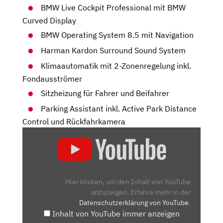
BMW Live Cockpit Professional mit BMW
Curved Display
BMW Operating System 8.5 mit Navigation
Harman Kardon Surround Sound System
Klimaautomatik mit 2-Zonenregelung inkl.
Fondausströmer
Sitzheizung für Fahrer und Beifahrer
Parking Assistant inkl. Active Park Distance
Control und Rückfahrkamera
„BMW
IX
–
ERSTER
EINDRUCK
Hier klicken, um den Inhalt von YouTube
|
anzuzeigen.
Erfahre mehr in der
Datenschutzerklärung von YouTube
.
DAS
Inhalt von YouTube immer anzeigen
RAUMSCHIFF