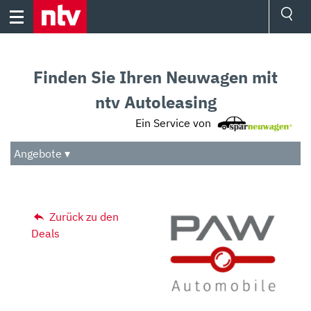
Skip
to
content
Ressorts
Sport
Finden Sie Ihren Neuwagen mit
Börse
Wetter
ntv Autoleasing
TV
Ein Service von
Video
Audio
Angebote ▾
Das Beste
Zurück zu den
Deals