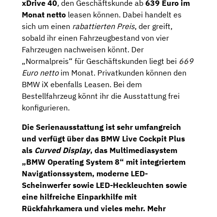
xDrive 40
, den Geschäftskunde ab
639 Euro
im
Monat netto
leasen können. Dabei handelt es
sich um einen
rabattierten Preis
, der greift,
sobald ihr einen Fahrzeugbestand von vier
Fahrzeugen nachweisen könnt. Der
„Normalpreis“ für Geschäftskunden liegt bei
669
Euro netto
im Monat. Privatkunden können den
BMW iX ebenfalls Leasen. Bei dem
Bestellfahrzeug könnt ihr die Ausstattung frei
konfigurieren.
Die Serienausstattung ist sehr umfangreich
und verfügt über das
BMW Live Cockpit Plus
als
Curved Display
, das Multimediasystem
„
BMW Operating System 8
“ mit integriertem
Navigationssystem,
moderne
LED-
Scheinwerfer
sowie
LED-Heckleuchten
sowie
eine hilfreiche Einparkhilfe mit
Rückfahrkamera
und vieles mehr. Mehr