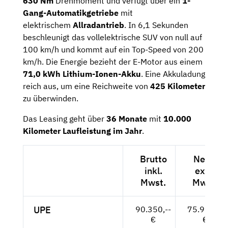
630 Nm
Drehmoment und verfügt über ein
1-
Gang-Automatikgetriebe
mit
elektrischem
Allradantrieb
. In 6,1 Sekunden
beschleunigt das vollelektrische SUV von null auf
100 km/h und kommt auf ein Top-Speed von 200
km/h. Die Energie bezieht der E-Motor aus einem
71,0 kWh
Lithium-Ionen-Akku
. Eine Akkuladung
reich aus, um eine Reichweite von
425 Kilometer
zu überwinden.
Das Leasing geht über
36 Monate
mit
10.000
Kilometer Laufleistung im Jahr
.
Brutto
Netto
inkl.
exkl.
Mwst.
Mwst.
UPE
90.350,--
75.924,--
€
€