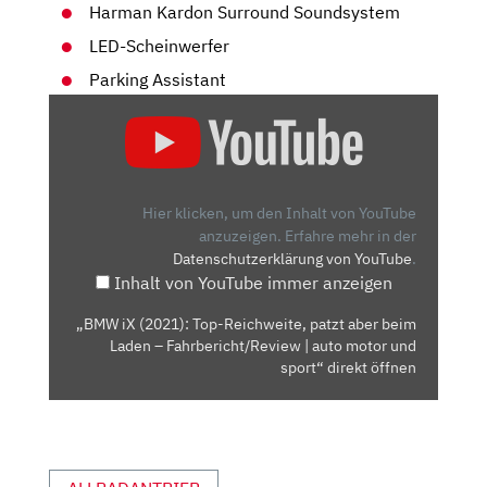
Harman Kardon Surround Soundsystem
LED-Scheinwerfer
Parking Assistant
„BMW
IX
(2021):
TOP-
REICHWEITE,
Hier klicken, um den Inhalt von YouTube
PATZT
anzuzeigen.
Erfahre mehr in der
Datenschutzerklärung von YouTube
.
ABER
Inhalt von YouTube immer anzeigen
BEIM
LADEN
„BMW iX (2021): Top-Reichweite, patzt aber beim
–
Laden – Fahrbericht/Review | auto motor und
FAHRBERICHT/REVIEW
sport“ direkt öffnen
|
AUTO
MOTOR
UND