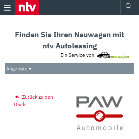
Skip
to
content
Ressorts
Sport
Finden Sie Ihren Neuwagen mit
Börse
Wetter
ntv Autoleasing
TV
Ein Service von
Video
Audio
Angebote ▾
Das Beste
Zurück zu den
Deals