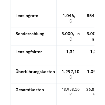
Leasingrate
1.046,--
854,-- €
€
Sonderzahlung
5.000,--n
5.000,--
€
n €
Leasingfaktor
1,31
1,31
Überführungskosten
1.297,10
1.090 €
€
Gesamtkosten
43.953,10
36.834,--
€
€