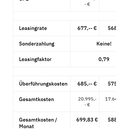
- €
Leasingrate
677,-- €
568,91 
Sonderzahlung
Keine!
Leasingfaktor
0,79
Überführungskosten
685,-- €
575,63 
Gesamtkosten
20.995,-
17.642,86
- €
Gesamtkosten /
699,83 €
588,10 
Monat