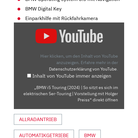
BMW Digital Key
Einparkhilfe mit Rückfahrkamera
„BMW
I5
TOURING
(2024)
|
Hier klicken, um den Inhalt von YouTube
SO
anzuzeigen.
Erfahre mehr in der
Datenschutzerklärung von YouTube
.
SITZT
Inhalt von YouTube immer anzeigen
ES
SICH
„BMW i5 Touring (2024) | So sitzt es sich im
IM
elektrischen 5er-Touring | Vorstellung mit Holger
ELEKTRISCHEN
Preiss“ direkt öffnen
5ER-
TOURING
ALLRADANTRIEB
|
VORSTELLUNG
AUTOMATIKGETRIEBE
BMW
MIT