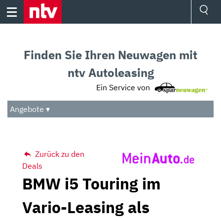
Skip
to
content
Ressorts
Sport
Finden Sie Ihren Neuwagen mit
Börse
Wetter
ntv Autoleasing
TV
Ein Service von
Video
Audio
Angebote ▾
Das Beste
Zurück zu den
Deals
BMW i5 Touring im
Vario-Leasing als