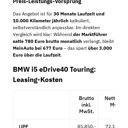
Preis-Leistungs-Vorsprung
Das Angebot ist für
30 Monate Laufzeit und
10.000 Kilometer jährlich
kalkuliert,
selbstverständlich anpassbar. Im direkten
Vergleich wird klar: Während
der Marktführer
satte 780 Euro brutto monatlich
verlangt, bleibt
MeinAuto bei 677 Euro
– das spart
über 3.000
Euro über die Laufzeit
.
BMW i5 eDrive40 Touring:
Leasing-Kosten
Brutto
Netto exk
inkl.
MwSt.
MwSt.
UPE
85.850,-
72.143,-- 