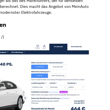
ger als das des Marktführers, der für denselben
 berechnet. Dies macht das Angebot von MeinAuto
 modernster Elektrofahrzeuge.
ten
 /]