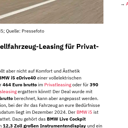
→
5; Quelle: Pressefoto
llfahrzeug-Leasing für Privat-
llt aber nicht auf Komfort und Ästhetik
BMW i5 eDrive40
einer vollelektrischen
r
464 Euro brutto
im
Privatleasing
oder für
390
sleasing
ergattern könnt! Der Deal wurde mit
brutto
berechnet, kann aber angepasst werden.
ion, bei der ihr das Fahrzeug an eure Bedürfnisse
gsdatum liegt im Dezember 2024. Der
BMW i5
ist
attet. Dazu gehört das
BMW Live Cockpit
in
12,3 Zoll großen Instrumentendisplay
und ein