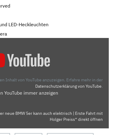
urved
 und LED-Heckleuchten
mera
den Inhalt von YouTube anzuzeigen.
Erfahre mehr in der
Datenschutzerklärung von YouTube
.
on YouTube immer anzeigen
er neue BMW 5er kann auch elektrisch | Erste Fahrt mit
Holger Preiss“ direkt öffnen