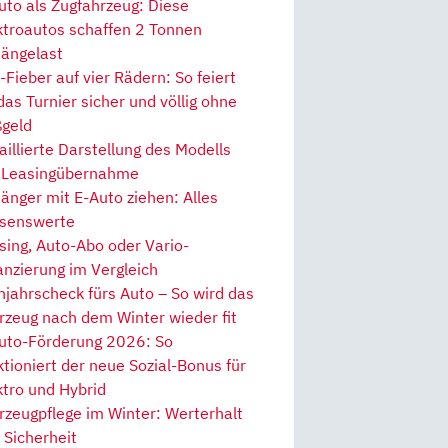
uto als Zugfahrzeug: Diese
ktroautos schaffen 2 Tonnen
ängelast
Fieber auf vier Rädern: So feiert
 das Turnier sicher und völlig ohne
geld
aillierte Darstellung des Modells
 Leasingübernahme
änger mit E-Auto ziehen: Alles
senswerte
sing, Auto-Abo oder Vario-
anzierung im Vergleich
hjahrscheck fürs Auto – So wird das
rzeug nach dem Winter wieder fit
uto-Förderung 2026: So
ktioniert der neue Sozial-Bonus für
ktro und Hybrid
rzeugpflege im Winter: Werterhalt
 Sicherheit