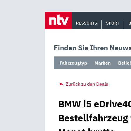
Skip
to
RESSORTS
SPORT
content
Finden Sie Ihren Neuwa
Fahrzeugtyp
Marken
Belie
Zurück zu den Deals
BMW i5 eDrive40
Bestellfahrzeug 