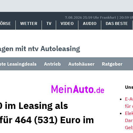
7.08.2026 21:59 Uhr Frankfurt | 20:59 U
BÖRSE
WETTER
TV
VIDEO
AUDIO
DAS BESTE
gen mit ntv Autoleasing
bte Leasingdeals
Antrieb
Autohäuser
Ratgeber
Uns
E-A
 im Leasing als
für
Ele
für 464 (531) Euro im
Dar
Geb