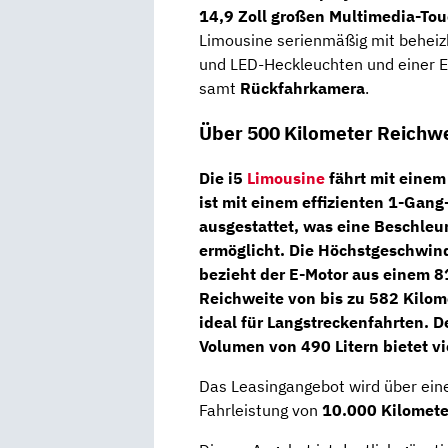
14,9 Zoll großen Multimedia-To
Limousine serienmäßig mit behei
und LED-Heckleuchten und einer E
samt
Rückfahrkamera
.
Über 500 Kilometer Reichw
Die i5
Limousine
fährt mit einem
ist mit einem effizienten
1-Gang-
ausgestattet, was eine Beschleu
ermöglicht. Die Höchstgeschwindi
bezieht der E-Motor aus einem 81
Reichweite
von bis zu 582 Kilom
ideal für Langstreckenfahrten. 
Volumen von 490 Litern bietet vi
Das Leasingangebot wird über ei
Fahrleistung von
10.000 Kilomet