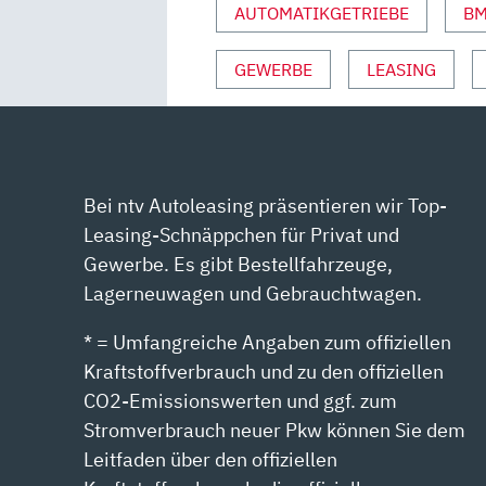
ERSTE
AUTOMATIKGETRIEBE
B
FAHRT
MIT
GEWERBE
LEASING
HOLGER
PREISS“
VON
YOUTUBE
ANZEIGEN
Bei ntv Autoleasing präsentieren wir Top-
Leasing-Schnäppchen für Privat und
Gewerbe. Es gibt Bestellfahrzeuge,
Lagerneuwagen und Gebrauchtwagen.
* = Umfangreiche Angaben zum offiziellen
Kraftstoffverbrauch und zu den offiziellen
CO2-Emissionswerten und ggf. zum
Stromverbrauch neuer Pkw können Sie dem
Leitfaden über den offiziellen