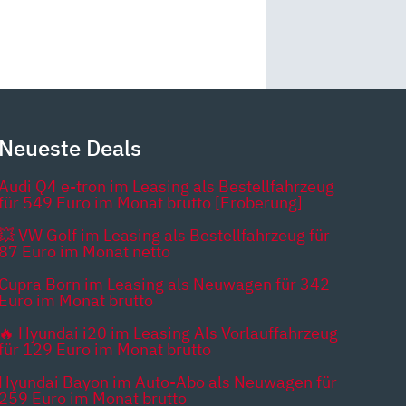
Neueste Deals
Audi Q4 e-tron im Leasing als Bestellfahrzeug
für 549 Euro im Monat brutto [Eroberung]
💥 VW Golf im Leasing als Bestellfahrzeug für
87 Euro im Monat netto
Cupra Born im Leasing als Neuwagen für 342
Euro im Monat brutto
🔥 Hyundai i20 im Leasing Als Vorlauffahrzeug
für 129 Euro im Monat brutto
Hyundai Bayon im Auto-Abo als Neuwagen für
259 Euro im Monat brutto