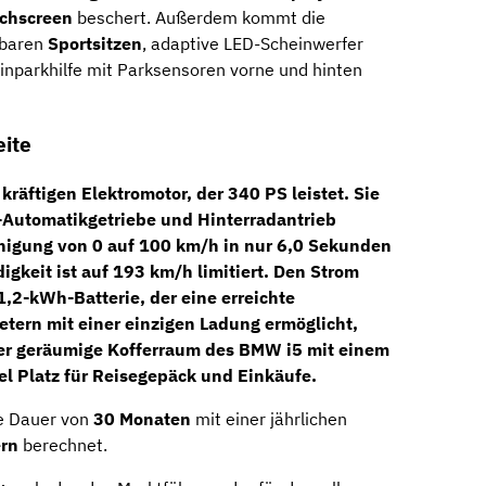
uchscreen
beschert. Außerdem kommt die
zbaren
Sportsitzen
, adaptive LED-Scheinwerfer
inparkhilfe mit Parksensoren vorne und hinten
eite
 kräftigen Elektromotor, der
340 PS
leistet. Sie
Automatikgetriebe
und
Hinterradantrieb
nigung von 0 auf 100 km/h in nur 6,0 Sekunden
gkeit ist auf 193 km/h limitiert. Den Strom
,2-kWh-Batterie, der eine erreichte
etern
mit einer einzigen Ladung ermöglicht,
Der geräumige Kofferraum des BMW i5 mit einem
el Platz für Reisegepäck und Einkäufe.
ne Dauer von
30 Monaten
mit einer jährlichen
ern
berechnet.