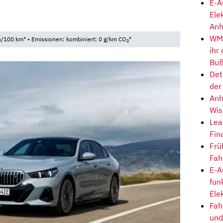
E-A
Ele
Anh
WM-
h/100 km* • Emissionen: kombiniert: 0 g/km CO
*
2
ihr
Buß
Det
der
Anh
Wis
Lea
Fin
Frü
Fah
E-A
fun
Ele
Fah
und