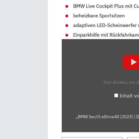
BMW Live Cockpit Plus mit C
beheizbare Sportsitzen
adaptiven LED-Scheinwerfer
Einparkhilfe mit Rückfahrka
„BMW
5ER/I5
EDRIVE40
(2023)
|
DER
Hier klicken, um 
NEUE
BMW
Inhalt v
5ER
KANN
AUCH
„BMW 5er/i5 eDrive40 (2023) | D
ELEKTRISCH
|