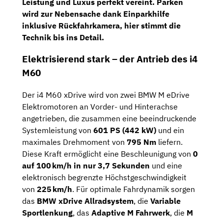
Leistung und Luxus perfekt vereint. Parken
wird zur Nebensache dank Einparkhilfe
inklusive
Rückfahrkamera
, hier stimmt die
Technik bis ins Detail.
Elektrisierend stark – der Antrieb des i4
M60
Der i4 M60 xDrive wird von zwei BMW M eDrive
Elektromotoren an Vorder- und Hinterachse
angetrieben, die zusammen eine beeindruckende
Systemleistung von
601 PS (442 kW)
und ein
maximales Drehmoment von
795 Nm
liefern.
Diese Kraft ermöglicht eine Beschleunigung von
0
auf 100 km/h in nur 3,7 Sekunden
und eine
elektronisch begrenzte Höchstgeschwindigkeit
von
225 km/h
.
Für optimale Fahrdynamik sorgen
das
BMW xDrive Allradsystem
, die
Variable
Sportlenkung
, das
Adaptive M Fahrwerk
, die
M