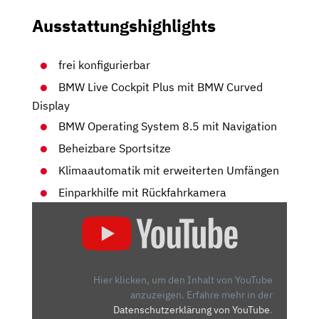
Ausstattungshighlights
frei konfigurierbar
BMW Live Cockpit Plus mit BMW Curved
Display
BMW Operating System 8.5 mit Navigation
Beheizbare Sportsitze
Klimaautomatik mit erweiterten Umfängen
Einparkhilfe mit Rückfahrkamera
„BMW
I4
EDRIVE40:
BAYER
ENTTHRONT
Hier klicken, um den Inhalt von YouTube
DAS
anzuzeigen.
Erfahre mehr in der
Datenschutzerklärung von YouTube
.
E-