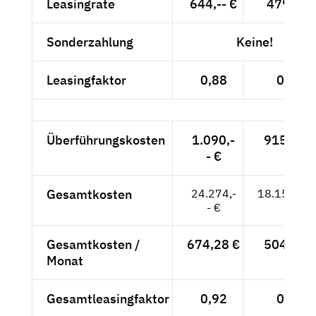
Leasingrate
644,-- €
479,-- €
Sonderzahlung
Keine!
Leasingfaktor
0,88
0,78
Überführungskosten
1.090,-
915,97 
- €
Gesamtkosten
24.274,-
18.159,97
- €
Gesamtkosten /
674,28 €
504,44 
Monat
Gesamtleasingfaktor
0,92
0,82