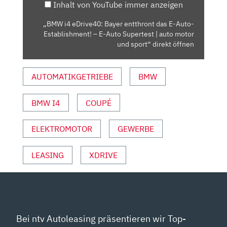
Inhalt von YouTube immer anzeigen
AUTO-
ESTABLISHMENT!
„BMW i4 eDrive40: Bayer entthront das E-Auto-
–
Establishment! – E-Auto Supertest | auto motor
E-
und sport“ direkt öffnen
AUTO
SUPERTEST
AUTOMATIKGETRIEBE
BMW
|
AUTO
BMW I4
COUPÉ
MOTOR
UND
SPORT“
ELEKTROMOTOR
GEWERBE
VON
YOUTUBE
LEASING
XDRIVE
ANZEIGEN
Bei ntv Autoleasing präsentieren wir Top-