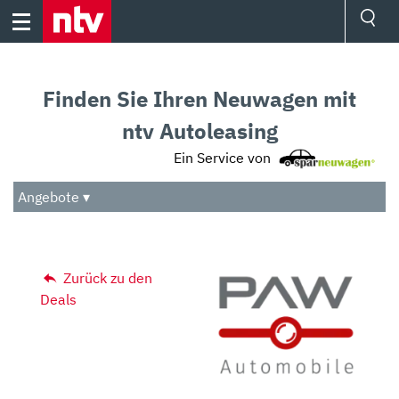
Skip
to
content
Ressorts
Sport
Finden Sie Ihren Neuwagen mit
Börse
Wetter
ntv Autoleasing
TV
Ein Service von
Video
Audio
Angebote ▾
Das Beste
Zurück zu den
Deals