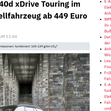
0d xDrive Touring im
E-A
Ele
ellfahrzeug ab 449 Euro
Anh
WM-
ihr
Buß
UM 13:04
Det
der
 Emissionen: kombiniert: 143-139 g/km CO
*
2
Anh
Wis
Lea
Fin
Frü
Fah
E-A
fun
Ele
Fah
und