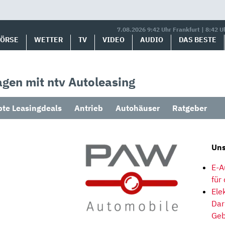
7.08.2026 9:42 Uhr Frankfurt | 8:42 U
BÖRSE
WETTER
TV
VIDEO
AUDIO
DAS BESTE
gen mit ntv Autoleasing
bte Leasingdeals
Antrieb
Autohäuser
Ratgeber
Uns
E-A
für
Ele
Dar
Geb