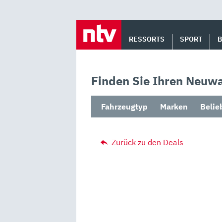
Skip
to
RESSORTS
SPORT
content
Finden Sie Ihren Neuwa
Fahrzeugtyp
Marken
Belie
Zurück zu den Deals