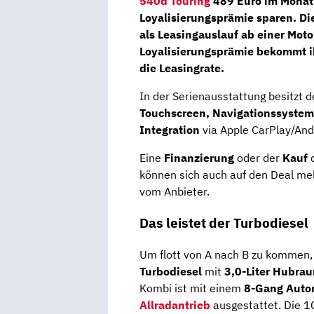
540d Touring
489 Euro im Monat 
Loyalisierungsprämie
sparen. Di
als Leasingauslauf ab einer Moto
Loyalisierungsprämie bekommt i
die Leasingrate.
In der Serienausstattung besitzt 
Touchscreen, Navigationssystem,
Integration
via Apple CarPlay/And
Eine
Finanzierung
oder der
Kauf
d
können sich auch auf den Deal me
vom Anbieter.
Das leistet der Turbodiesel
Um flott von A nach B zu kommen, 
Turbodiesel
mit
3,0-Liter Hubra
Kombi ist mit einem
8-Gang Auto
Allradantrieb
ausgestattet. Die 1