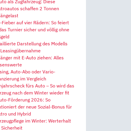
uto als Zugfahrzeug: Diese
ktroautos schaffen 2 Tonnen
ängelast
Fieber auf vier Rädern: So feiert
 das Turnier sicher und völlig ohne
geld
aillierte Darstellung des Modells
 Leasingübernahme
änger mit E-Auto ziehen: Alles
senswerte
sing, Auto-Abo oder Vario-
anzierung im Vergleich
hjahrscheck fürs Auto – So wird das
rzeug nach dem Winter wieder fit
uto-Förderung 2026: So
ktioniert der neue Sozial-Bonus für
ktro und Hybrid
rzeugpflege im Winter: Werterhalt
 Sicherheit