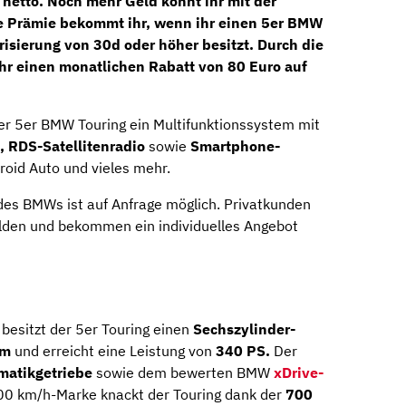
netto. Noch mehr Geld könnt ihr mit der
e Prämie bekommt ihr, wenn ihr einen 5er BMW
risierung von 30d oder höher besitzt. Durch die
hr einen monatlichen
Rabatt von 80 Euro
auf
der 5er BMW Touring ein Multifunktionssystem mit
 RDS-Satellitenradio
sowie
Smartphone-
roid Auto und vieles mehr.
es BMWs ist auf Anfrage möglich. Privatkunden
lden und bekommen ein individuelles Angebot
besitzt der 5er Touring einen
Sechszylinder-
um
und erreicht eine Leistung von
340 PS.
Der
matikgetriebe
sowie dem bewerten BMW
xDrive-
00 km/h-Marke knackt der Touring dank der
700