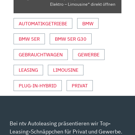
–
Elektro – Limousine“ direkt öffnen
LIMOUSINE“
VON
AUTOMATIKGETRIEBE
BMW
YOUTUBE
ANZEIGEN
BMW 5ER
BMW 5ER G30
GEBRAUCHTWAGEN
GEWERBE
LEASING
LIMOUSINE
PLUG-IN-HYBRID
PRIVAT
Bei ntv Autoleasing präsentieren wir Top-
Leasing-Schnäppchen für Privat und Gewerbe.