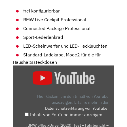
frei konfigurierbar
BMW Live Cockpit Professional
Connected Package Professional
Sport-Lederlenkrad
LED-Scheinwerfer und LED-Heckleuchten
Standard-Ladekabel Mode2 für die für
Haushaltssteckdosen
„BMW
545E
XDRIVE
(2020):
TEST
Hier klicken, um den Inhalt von YouTube
–
anzuzeigen.
Erfahre mehr in der
Datenschutzerklärung von YouTube
.
FAHRBERICHT
Inhalt von YouTube immer anzeigen
–
ELEKTRO
„BMW 545e xDrive (2020): Test – Fahrbericht –