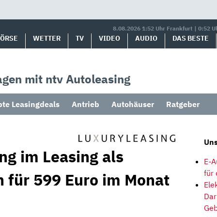
8.08.2026 1:52 Uhr Frankfurt | 0:52 U
BÖRSE
WETTER
TV
VIDEO
AUDIO
DAS BESTE
gen mit ntv Autoleasing
bte Leasingdeals
Antrieb
Autohäuser
Ratgeber
Uns
g im Leasing als
E-A
für
 für 599 Euro im Monat
Ele
Dar
Geb