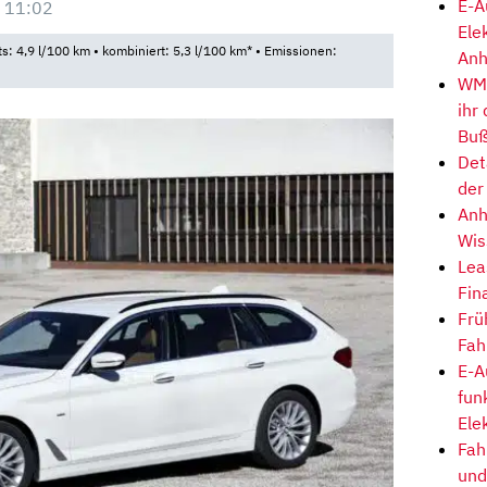
E-A
 11:02
Ele
ts: 4,9 l/100 km • kombiniert: 5,3 l/100 km* • Emissionen:
Anh
WM-
ihr
Buß
Det
der
Anh
Wis
Lea
Fin
Frü
Fah
E-A
fun
Ele
Fah
und