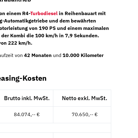
on einem R4-
Turbodiesel
in Reihenbauart mit
g-Automatik­getriebe
und dem bewährten
Motorleistung von
190 PS
und einem maximalen
 der Kombi die 100 km/h in 7,9 Sekunden.
 von 222 km/h.
aufzeit von
42 Monaten
und
10.000 Kilometer
easing-Kosten
Brutto inkl. MwSt.
Netto exkl. MwSt.
84.074,-- €
70.650,-- €