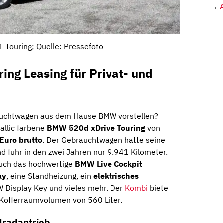
→
Touring; Quelle: Pressefoto
ng Leasing für Privat- und
rauchtwagen aus dem Hause BMW vorstellen?
allic farbene
BMW 520d xDrive Touring
von
Euro brutto
. Der Gebrauchtwagen hatte seine
d fuhr in den zwei Jahren nur 9.941 Kilometer.
euch das hochwertige
BMW Live Cockpit
ay
, eine Standheizung, ein
elektrisches
 Display Key und vieles mehr. Der
Kombi
biete
Kofferraumvolumen von 560 Liter.
lradantrieb