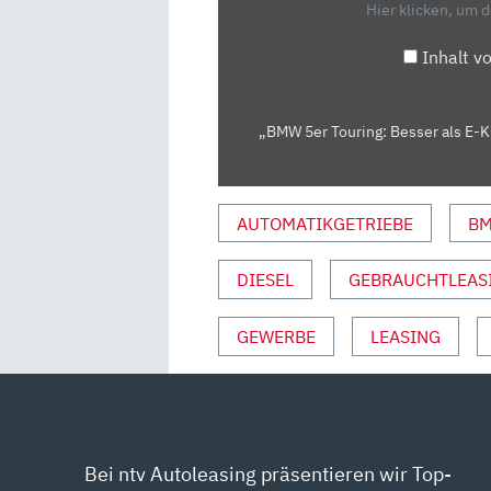
Hier klicken, um 
KLASSE
UND
Inhalt v
CO?
–
VORFAHRT
„BMW 5er Touring: Besser als E-Kl
|
AUTO
MOTOR
AUTOMATIKGETRIEBE
B
UND
SPORT“
DIESEL
GEBRAUCHTLEAS
VON
YOUTUBE
GEWERBE
LEASING
ANZEIGEN
Bei ntv Autoleasing präsentieren wir Top-