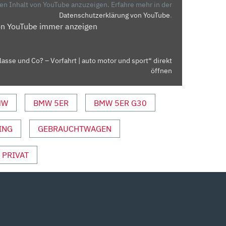
den Inhalt von YouTube anzuzeigen.
Erfahre mehr in der
Datenschutzerklärung von YouTube
.
on YouTube immer anzeigen
asse und Co? – Vorfahrt | auto motor und sport“ direkt
öffnen
MW
BMW 5ER
BMW 5ER G30
ING
GEBRAUCHTWAGEN
PRIVAT