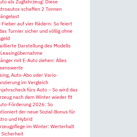
uto als Zugfahrzeug: Diese
ktroautos schaffen 2 Tonnen
ängelast
Fieber auf vier Rädern: So feiert
 das Turnier sicher und völlig ohne
geld
aillierte Darstellung des Modells
 Leasingübernahme
änger mit E-Auto ziehen: Alles
senswerte
sing, Auto-Abo oder Vario-
anzierung im Vergleich
hjahrscheck fürs Auto – So wird das
rzeug nach dem Winter wieder fit
uto-Förderung 2026: So
ktioniert der neue Sozial-Bonus für
ktro und Hybrid
rzeugpflege im Winter: Werterhalt
 Sicherheit