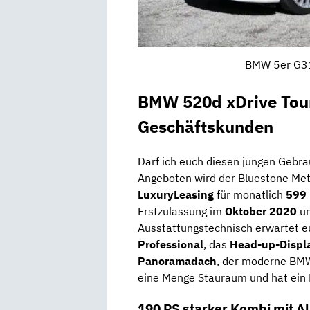
BMW 5er G31 
BMW 520d xDrive Touri
Geschäftskunden
Darf ich euch diesen jungen Geb
Angeboten wird der Bluestone Met
LuxuryLeasing
für monatlich
599
Erstzulassung im
Oktober 2020
un
Ausstattungstechnisch erwartet 
Professional
, das
Head-up-Displ
Panoramadach
, der moderne BMW
eine Menge Stauraum und hat ein 
190 PS starker Kombi mit Al