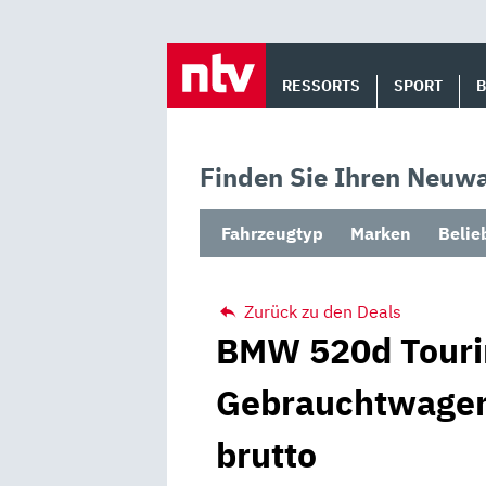
Skip
to
RESSORTS
SPORT
content
Finden Sie Ihren Neuwa
Fahrzeugtyp
Marken
Belie
Zurück zu den Deals
BMW 520d Tourin
Gebrauchtwagen
brutto