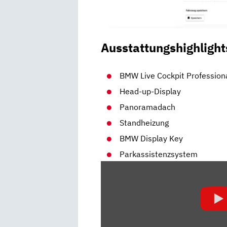
Ausstattungshighlight
BMW Live Cockpit Profession
Head-up-Display
Panoramadach
Standheizung
BMW Display Key
Parkassistenzsystem
„BMW
5ER
TOURING:
BESSER
ALS
E-