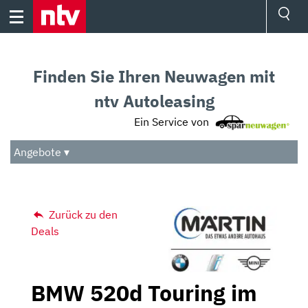
Skip
to
content
Ressorts
Sport
Finden Sie Ihren Neuwagen mit
Börse
Wetter
ntv Autoleasing
TV
Ein Service von
Video
Audio
Angebote ▾
Das Beste
Zurück zu den
Deals
BMW 520d Touring im