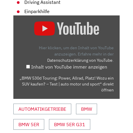
Driving Assistant
Einparkhilfe
„BMW
530D
TOURING:
POWER,
ALLRAD,
Hier klicken, um den Inhalt von YouTube
PLATZ!
anzuzeigen.
Erfahre mehr in der
Datenschutzerklärung von YouTube
.
WOZU
Inhalt von YouTube immer anzeigen
EIN
SUV
„BMW 530d Touring: Power, Allrad, Platz! Wozu ein
KAUFEN?
SUV kaufen? – Test | auto motor und sport“ direkt
–
öffnen
TEST
|
AUTOMATIKGETRIEBE
BMW
AUTO
MOTOR
BMW 5ER
BMW 5ER G31
UND
SPORT“