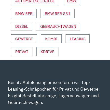
AUTOMATIKGETRIEBE
BMW
AUTO
MOTOR
UND
BMW 5ER
BMW 5ER G31
SPORT“
VON
DIESEL
GEBRAUCHTWAGEN
YOUTUBE
ANZEIGEN
GEWERBE
KOMBI
LEASING
PRIVAT
XDRIVE
Bei ntv Autoleasing präsentieren wir Top-
Leasing-Schnäppchen für Privat und Gewerbe.
Es gibt Bestellfahrzeuge, Lagerneuwagen und
Gebrauchtwagen.