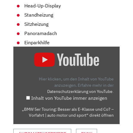
Head-Up-Display
Standheizung
Sitzheizung
Panoramadach
Einparkhilfe
„BMW
5ER
TOURING:
BESSER
ALS
Hier klicken, um den Inhalt von YouTube
E-
anzuzeigen.
Erfahre mehr in der
Datenschutzerklärung von YouTube
.
KLASSE
Inhalt von YouTube immer anzeigen
UND
CO?
„BMW 5er Touring: Besser als E-Klasse und Co? –
–
Vorfahrt | auto motor und sport“ direkt öffnen
VORFAHRT
|