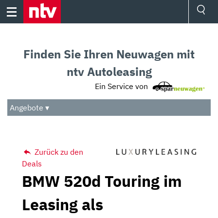
Skip
to
content
Ressorts
Sport
Finden Sie Ihren Neuwagen mit
Börse
Wetter
ntv Autoleasing
TV
Ein Service von
Video
Audio
Angebote ▾
Das Beste
Zurück zu den
Deals
BMW 520d Touring im
Leasing als