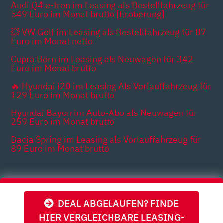
Audi Q4 e-tron im Leasing als Bestellfahrzeug für
549 Euro im Monat brutto [Eroberung]
💥 VW Golf im Leasing als Bestellfahrzeug für 87
Euro im Monat netto
Cupra Born im Leasing als Neuwagen für 342
Euro im Monat brutto
🔥 Hyundai i20 im Leasing Als Vorlauffahrzeug für
129 Euro im Monat brutto
Hyundai Bayon im Auto-Abo als Neuwagen für
259 Euro im Monat brutto
Dacia Spring im Leasing als Vorlauffahrzeug für
89 Euro im Monat brutto
Themen
DEAL ABGELAUFEN? FINDE
HIER VERGLEICHBARE LEASING-