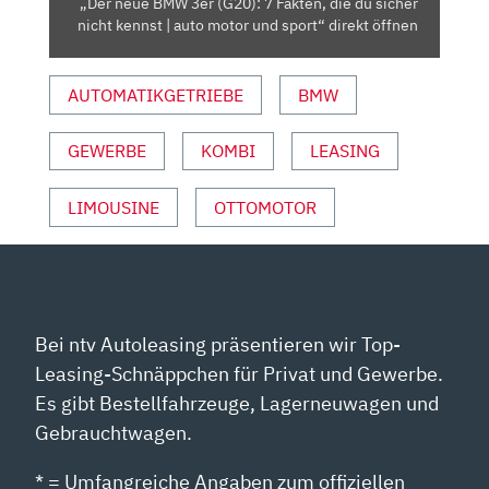
„Der neue BMW 3er (G20): 7 Fakten, die du sicher
SICHER
nicht kennst | auto motor und sport“ direkt öffnen
NICHT
KENNST
AUTOMATIKGETRIEBE
BMW
|
AUTO
MOTOR
GEWERBE
KOMBI
LEASING
UND
SPORT“
LIMOUSINE
OTTOMOTOR
VON
YOUTUBE
ANZEIGEN
Bei ntv Autoleasing präsentieren wir Top-
Leasing-Schnäppchen für Privat und Gewerbe.
Es gibt Bestellfahrzeuge, Lagerneuwagen und
Gebrauchtwagen.
* = Umfangreiche Angaben zum offiziellen