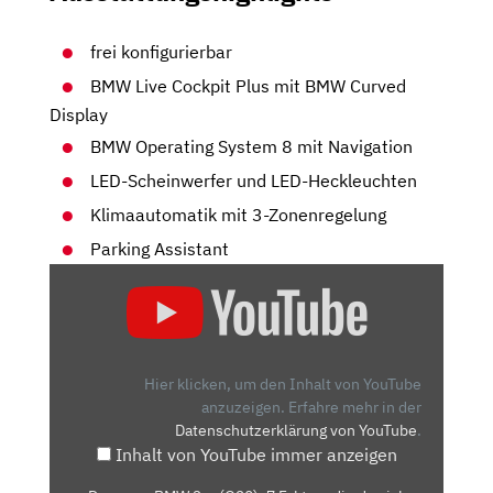
frei konfigurierbar
BMW Live Cockpit Plus mit BMW Curved
Display
BMW Operating System 8 mit Navigation
LED-Scheinwerfer und LED-Heckleuchten
Klimaautomatik mit 3-Zonenregelung
Parking Assistant
„DER
NEUE
BMW
3ER
(G20):
Hier klicken, um den Inhalt von YouTube
7
anzuzeigen.
Erfahre mehr in der
Datenschutzerklärung von YouTube
.
FAKTEN,
Inhalt von YouTube immer anzeigen
DIE
DU