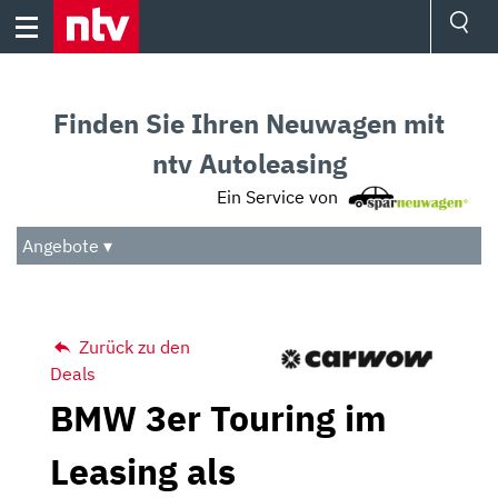
Skip
to
content
Ressorts
Sport
Finden Sie Ihren Neuwagen mit
Börse
Wetter
ntv Autoleasing
TV
Ein Service von
Video
Audio
Angebote ▾
Das Beste
Zurück zu den
Deals
BMW 3er Touring im
Leasing als