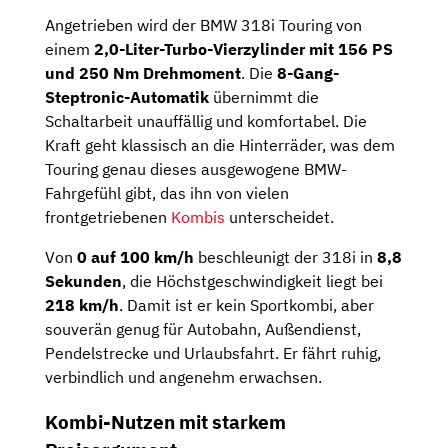
Angetrieben wird der BMW 318i Touring von
einem
2,0-Liter-Turbo-Vierzylinder mit 156 PS
und 250 Nm Drehmoment
. Die
8-Gang-
Steptronic-Automatik
übernimmt die
Schaltarbeit unauffällig und komfortabel. Die
Kraft geht klassisch an die Hinterräder, was dem
Touring genau dieses ausgewogene BMW-
Fahrgefühl gibt, das ihn von vielen
frontgetriebenen
Kombis
unterscheidet.
Von
0 auf 100 km/h
beschleunigt der 318i in
8,8
Sekunden
, die Höchstgeschwindigkeit liegt bei
218 km/h
. Damit ist er kein Sportkombi, aber
souverän genug für Autobahn, Außendienst,
Pendelstrecke und Urlaubsfahrt. Er fährt ruhig,
verbindlich und angenehm erwachsen.
Kombi-Nutzen mit starkem