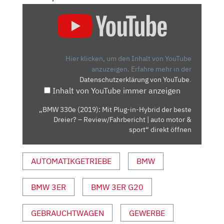
„BMW
330E
(2019):
MIT
PLUG-
Hier klicken, um den Inhalt von YouTube
IN-
anzuzeigen.
Erfahre mehr in der
Datenschutzerklärung von YouTube
.
HYBRID
Inhalt von YouTube immer anzeigen
DER
BESTE
„BMW 330e (2019): Mit Plug-in-Hybrid der beste
DREIER?
Dreier? – Review/Fahrbericht | auto motor &
–
sport“ direkt öffnen
REVIEW/FAHRBERICHT
|
AUTOMATIKGETRIEBE
BMW
AUTO
MOTOR
BMW 3ER
BMW 3ER G20
&
SPORT“
VON
GEBRAUCHTWAGEN
GEWERBE