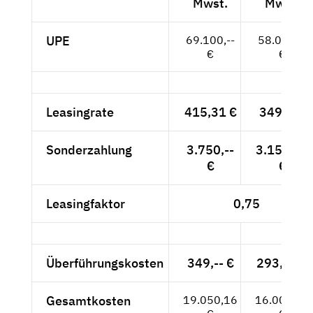
Mwst.
Mwst.
UPE
69.100,--
58.067,--
€
€
Leasingrate
415,31 €
349,-- €
Sonderzahlung
3.750,--
3.151,26
€
€
Leasingfaktor
0,75
Überführungskosten
349,-- €
293,28 €
Gesamtkosten
19.050,16
16.008,54