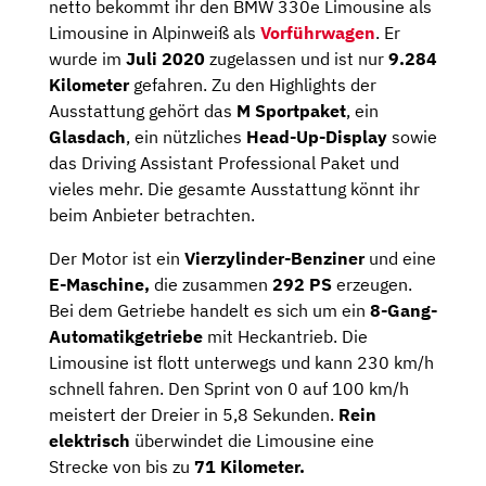
netto bekommt ihr den BMW 330e Limousine als
Limousine in Alpinweiß als
Vorführwagen
. Er
wurde im
Juli 2020
zugelassen und ist nur
9.284
Kilometer
gefahren. Zu den Highlights der
Ausstattung gehört das
M Sportpaket
, ein
Glasdach
, ein nützliches
Head-Up-Display
sowie
das Driving Assistant Professional Paket und
vieles mehr. Die gesamte Ausstattung könnt ihr
beim Anbieter betrachten.
Der Motor ist ein
Vierzylinder-Benziner
und eine
E-Maschine,
die zusammen
292 PS
erzeugen.
Bei dem Getriebe handelt es sich um ein
8-Gang-
Automatik­getriebe
mit Heckantrieb. Die
Limousine ist flott unterwegs und kann 230 km/h
schnell fahren. Den Sprint von 0 auf 100 km/h
meistert der Dreier in 5,8 Sekunden.
Rein
elektrisch
überwindet die Limousine eine
Strecke von bis zu
71 Kilometer.