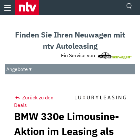
Skip
to
content
Ressorts
Sport
Finden Sie Ihren Neuwagen mit
Börse
Wetter
ntv Autoleasing
TV
Ein Service von
Video
Audio
Angebote ▾
Das Beste
Zurück zu den
Deals
BMW 330e Limousine-
Aktion im Leasing als