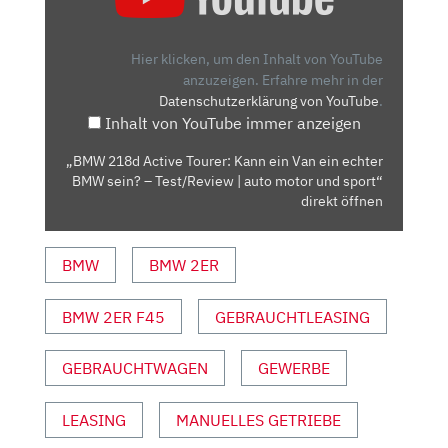
ACTIVE
TOURER:
KANN
Hier klicken, um den Inhalt von YouTube
EIN
anzuzeigen.
Erfahre mehr in der
Datenschutzerklärung von YouTube
.
VAN
Inhalt von YouTube immer anzeigen
EIN
ECHTER
„BMW 218d Active Tourer: Kann ein Van ein echter
BMW
BMW sein? – Test/Review | auto motor und sport“
SEIN?
direkt öffnen
–
TEST/REVIEW
BMW
BMW 2ER
|
AUTO
BMW 2ER F45
GEBRAUCHTLEASING
MOTOR
UND
SPORT“
GEBRAUCHTWAGEN
GEWERBE
VON
YOUTUBE
LEASING
MANUELLES GETRIEBE
ANZEIGEN