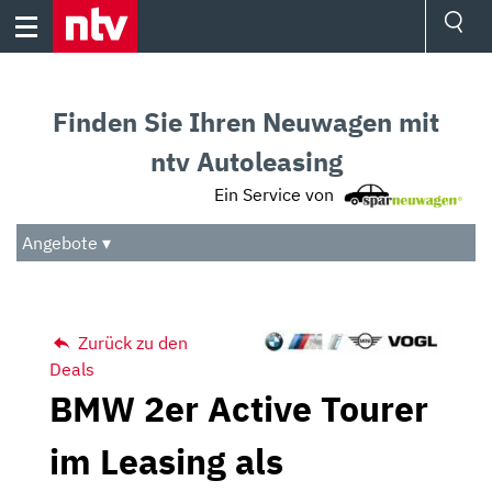
Skip
to
content
Ressorts
Sport
Finden Sie Ihren Neuwagen mit
Börse
Wetter
ntv Autoleasing
TV
Ein Service von
Video
Audio
Angebote ▾
Das Beste
Zurück zu den
Deals
BMW 2er Active Tourer
im Leasing als