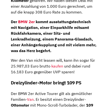
Kilometer
gefahren. Wir haben diesen Deal mit
einer Anzahlung von 1.000 Euro gerechnet, um
auf die knapp 308 Euro Rate zu kommen.
Der
BMW 2er
kommt ausstattungstechnisch
mit Navigation, einer Einparkhilfe mitsamt
Rückfahrkamera, einer Sitz- und
Lenkradheizung, einem Panorama-Glasdach,
einer Anhängerkupplung und mit vielem mehr,
was das Herz begehrt.
Wer den Van nicht leasen will, kann ihn sogar für
25.987,03 Euro brutto
kaufen
und dabei rund
16.183 Euro gegenüber UVP sparen!
Dreizylinder-Motor bringt 109 PS
Der BMW 2er Active Tourer gilt als gemütlicher
Familien-
Van
. Er besitzt einen Dreizylinder-
Ottomotor
mit Mono-Scroll-Turbolader, der
109