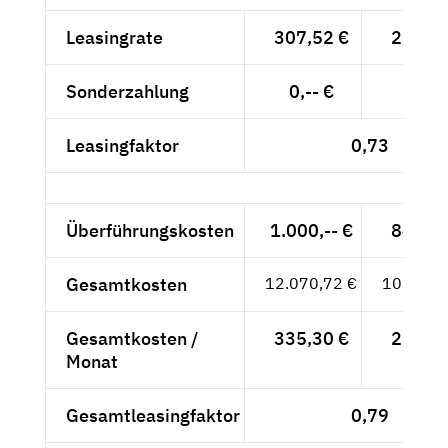
Leasingrate
307,52 €
258,42
Sonderzahlung
0,-- €
0,-- 
Leasingfaktor
0,73
Überführungskosten
1.000,-- €
840,34
Gesamtkosten
12.070,72 €
10.143,
Gesamtkosten /
335,30 €
281,76
Monat
Gesamtleasingfaktor
0,79