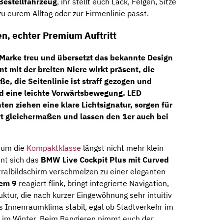
 Bestellfahrzeug
, ihr stellt euch Lack, Felgen, Sitze
 eurem Alltag oder zur Firmenlinie passt.
ien, echter Premium Auftritt
 Marke treu und übersetzt das bekannte Design
t mit der breiten Niere wirkt präsent, die
aße, die Seitenlinie ist straff gezogen und
nd eine leichte Vorwärtsbewegung.
LED
hten
ziehen eine klare Lichtsignatur, sorgen für
 gleichermaßen und lassen den 1er auch bei
rum die
Kompaktklasse
längst nicht mehr klein
nt sich das
BMW Live Cockpit Plus mit Curved
ralbildschirm verschmelzen zu einer eleganten
em 9
reagiert flink, bringt integrierte Navigation,
ktur, die nach kurzer Eingewöhnung sehr intuitiv
s Innenraumklima stabil, egal ob Stadtverkehr im
 im Winter. Beim Rangieren nimmt euch der