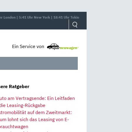
hr London | 5:41 Uhr New York | 18:41 Uhr Tokio
Ein Service von
ere Ratgeber
uto am Vertragsende: Ein Leitfaden
 die Leasing-Rückgabe
ktromobilität auf dem Zweitmarkt:
um lohnt sich das Leasing von E-
rauchtwagen