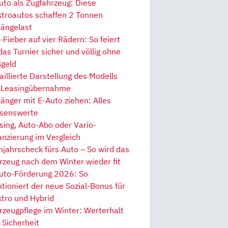
uto als Zugfahrzeug: Diese
ktroautos schaffen 2 Tonnen
ängelast
Fieber auf vier Rädern: So feiert
 das Turnier sicher und völlig ohne
geld
aillierte Darstellung des Modells
 Leasingübernahme
änger mit E-Auto ziehen: Alles
senswerte
sing, Auto-Abo oder Vario-
anzierung im Vergleich
hjahrscheck fürs Auto – So wird das
rzeug nach dem Winter wieder fit
uto-Förderung 2026: So
ktioniert der neue Sozial-Bonus für
ktro und Hybrid
rzeugpflege im Winter: Werterhalt
 Sicherheit