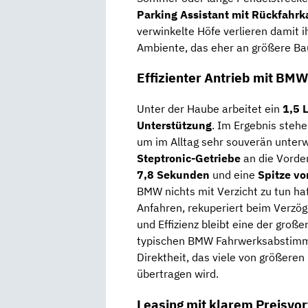
Parking Assistant mit Rückfahr
verwinkelte Höfe verlieren damit 
Ambiente, das eher an größere Bau
Effizienter Antrieb mit BM
Unter der Haube arbeitet ein
1,5 
Unterstützung
. Im Ergebnis steh
um im Alltag sehr souverän unterw
Steptronic-Getriebe
an die Vorder
7,8 Sekunden
und eine
Spitze v
BMW nichts mit Verzicht zu tun hat
Anfahren, rekuperiert beim Verzö
und Effizienz bleibt eine der gro
typischen BMW Fahrwerksabstimmu
Direktheit, das viele von größere
übertragen wird.
Leasing mit klarem Preisvor