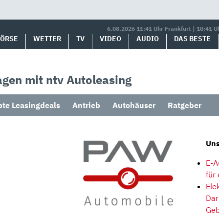
6.08.2026 11:41 Uhr Frankfurt | 10:41 U
BÖRSE
WETTER
TV
VIDEO
AUDIO
DAS BESTE
gen mit ntv Autoleasing
bte Leasingdeals
Antrieb
Autohäuser
Ratgeber
Uns
E-A
für
Ele
Dar
Geb