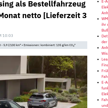
ing als Bestellfahrzeug
E-A
Ele
Monat netto [Lieferzeit 3
Anh
WM-
ihr
Buß
M 10:03
Det
der
 - 5,9 l/100 km* • Emissionen: kombiniert: 135 g/km CO
*
2
Anh
Wis
Lea
Fin
Frü
Fah
E-A
fun
Ele
Fah
und