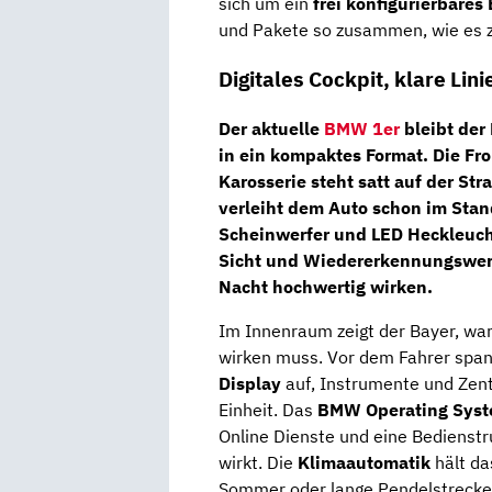
sich um ein
frei konfigurierbares
und Pakete so zusammen, wie es zu
Digitales Cockpit, klare Lin
Der aktuelle
BMW 1er
bleibt der
in ein kompaktes Format. Die Fron
Karosserie steht satt auf der Str
verleiht dem Auto schon im Sta
Scheinwerfer und LED Heckleuc
Sicht und Wiedererkennungswert
Nacht hochwertig wirken.
Im Innenraum zeigt der Bayer, wa
wirken muss. Vor dem Fahrer span
Display
auf, Instrumente und Zent
Einheit. Das
BMW Operating Syst
Online Dienste und eine Bedienstru
wirkt. Die
Klimaautomatik
hält da
Sommer oder lange Pendelstrecke