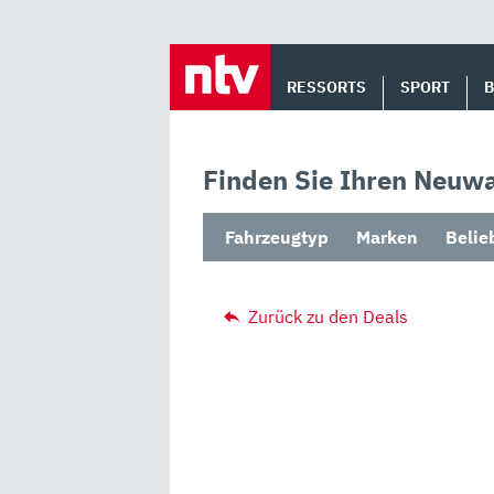
Skip
to
RESSORTS
SPORT
content
Finden Sie Ihren Neuwa
Fahrzeugtyp
Marken
Belie
Zurück zu den Deals