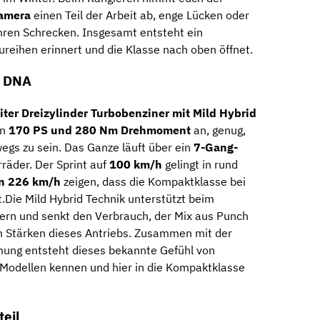
kamera
einen Teil der Arbeit ab, enge Lücken oder
ihren Schrecken. Insgesamt entsteht ein
reihen erinnert und die Klasse nach oben öffnet.
W DNA
Liter Dreizylinder Turbobenziner mit Mild Hybrid
en
170 PS und 280 Nm Drehmoment
an, genug,
egs zu sein. Das Ganze läuft über ein
7-Gang-
räder. Der Sprint auf
100 km/h
gelingt in rund
on 226 km/h
zeigen, dass die Kompaktklasse bei
.Die Mild Hybrid Technik unterstützt beim
gern und senkt den Verbrauch, der Mix aus Punch
ßen Stärken dieses Antriebs. Zusammen mit der
ng entsteht dieses bekannte Gefühl von
n Modellen kennen und hier in die Kompaktklasse
teil