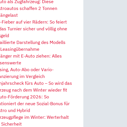
uto als Zugfahrzeug: Diese
ktroautos schaffen 2 Tonnen
ängelast
Fieber auf vier Rädern: So feiert
 das Turnier sicher und völlig ohne
geld
aillierte Darstellung des Modells
 Leasingübernahme
änger mit E-Auto ziehen: Alles
senswerte
sing, Auto-Abo oder Vario-
anzierung im Vergleich
hjahrscheck fürs Auto – So wird das
rzeug nach dem Winter wieder fit
uto-Förderung 2026: So
ktioniert der neue Sozial-Bonus für
ktro und Hybrid
rzeugpflege im Winter: Werterhalt
 Sicherheit