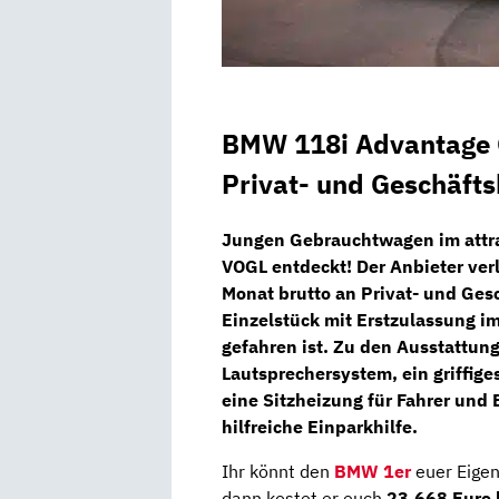
BMW 118i Advantage 
Privat- und Geschäft
Jungen Gebrauchtwagen im attr
VOGL
entdeckt! Der Anbieter ver
Monat brutto
an Privat- und Ges
Einzelstück mit Erstzulassung i
gefahren ist. Zu den Ausstattun
Lautsprechersystem,
ein griffige
eine
Sitzheizung
für Fahrer und 
hilfreiche
Einparkhilfe.
Ihr könnt den
BMW 1er
euer Eigen
dann kostet er euch
23.668 Euro 