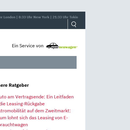
hr London | 8:33 Uhr New York | 21:33 Uhr Tokio
Ein Service von
ere Ratgeber
uto am Vertragsende: Ein Leitfaden
 die Leasing-Rückgabe
ktromobilität auf dem Zweitmarkt:
um lohnt sich das Leasing von E-
rauchtwagen