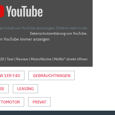
den Inhalt von YouTube anzuzeigen.
Erfahre mehr in der
Datenschutzerklärung von YouTube
.
on YouTube immer anzeigen
20 | Test | Review | MotorWoche | MoWo“ direkt öffnen
W 1ER F40
GEBRAUCHTWAGEN
SE
LEASING
TTOMOTOR
PRIVAT