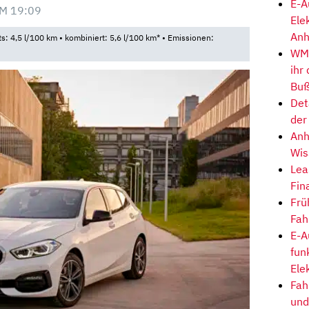
E-A
M 19:09
Ele
Anh
ts: 4,5 l/100 km • kombiniert: 5,6 l/100 km* • Emissionen:
WM-
ihr
Buß
Det
der
Anh
Wis
Lea
Fin
Frü
Fah
E-A
fun
Ele
Fah
und