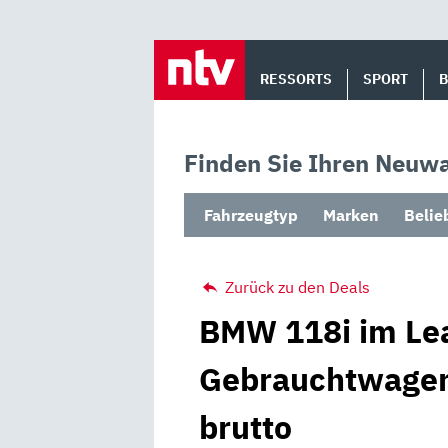
Skip
to
RESSORTS
SPORT
content
Finden Sie Ihren Neuwa
Fahrzeugtyp
Marken
Belie
Zurück zu den Deals
BMW 118i im Lea
Gebrauchtwagen
brutto