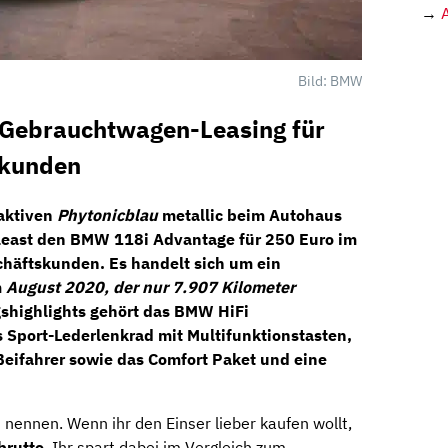
→
Bild: BMW
Gebrauchtwagen-Leasing für
skunden
aktiven
Phytonicblau
metallic beim
Autohaus
least den
BMW 118i Advantage
für
250 Euro im
chäftskunden. Es handelt sich um ein
m
August 2020, der nur 7.907 Kilometer
gshighlights gehört das
BMW HiFi
s
Sport-Lederlenkrad
mit Multifunktionstasten,
Beifahrer sowie das
Comfort Paket
und eine
 nennen. Wenn ihr den Einser lieber kaufen wollt,
brutto
. Ihr spart dabei im Vergleich zum