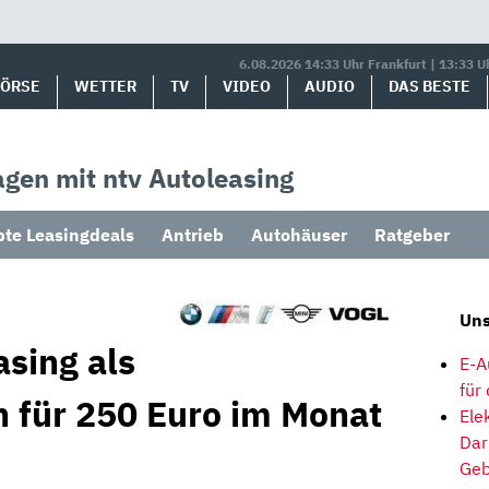
6.08.2026 14:33 Uhr Frankfurt | 13:33 U
BÖRSE
WETTER
TV
VIDEO
AUDIO
DAS BESTE
gen mit ntv Autoleasing
bte Leasingdeals
Antrieb
Autohäuser
Ratgeber
Uns
sing als
E-A
für
 für 250 Euro im Monat
Ele
Dar
Geb