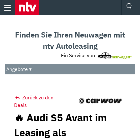
Skip
to
content
Ressorts
Sport
Finden Sie Ihren Neuwagen mit
Börse
Wetter
ntv Autoleasing
TV
Ein Service von
Video
Audio
Angebote ▾
Das Beste
Zurück zu den
Deals
🔥 Audi S5 Avant im
Leasing als