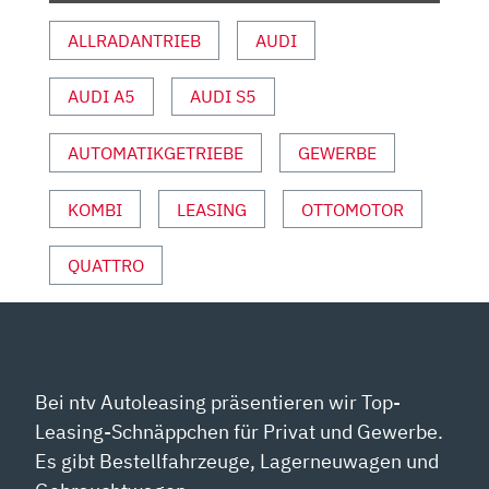
FAHRBERICHT
ALLRADANTRIEB
AUDI
|
REVIEW
AUDI A5
AUDI S5
|
LIMOUSINE
|
AUTOMATIKGETRIEBE
GEWERBE
PREIS“
VON
KOMBI
LEASING
OTTOMOTOR
YOUTUBE
ANZEIGEN
QUATTRO
Bei ntv Autoleasing präsentieren wir Top-
Leasing-Schnäppchen für Privat und Gewerbe.
Es gibt Bestellfahrzeuge, Lagerneuwagen und