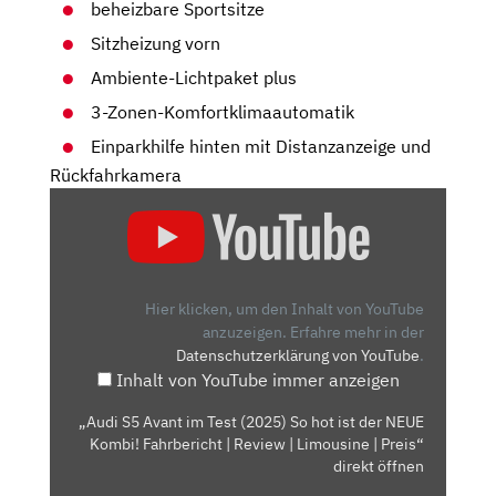
beheizbare Sportsitze
Sitzheizung vorn
Ambiente-Lichtpaket plus
3-Zonen-Komfortklimaautomatik
Einparkhilfe hinten mit Distanzanzeige und
Rückfahrkamera
„AUDI
S5
AVANT
IM
TEST
Hier klicken, um den Inhalt von YouTube
(2025)
anzuzeigen.
Erfahre mehr in der
Datenschutzerklärung von YouTube
.
SO
Inhalt von YouTube immer anzeigen
HOT
IST
„Audi S5 Avant im Test (2025) So hot ist der NEUE
DER
Kombi! Fahrbericht | Review | Limousine | Preis“
NEUE
direkt öffnen
KOMBI!