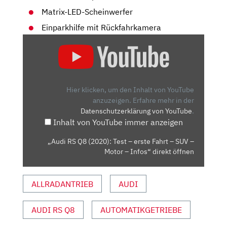
Matrix-LED-Scheinwerfer
Einparkhilfe mit Rückfahrkamera
„AUDI
RS
Q8
(2020):
TEST
Hier klicken, um den Inhalt von YouTube
–
anzuzeigen.
Erfahre mehr in der
Datenschutzerklärung von YouTube
.
ERSTE
Inhalt von YouTube immer anzeigen
FAHRT
–
„Audi RS Q8 (2020): Test – erste Fahrt – SUV –
SUV
Motor – Infos“ direkt öffnen
–
MOTOR
ALLRADANTRIEB
AUDI
–
INFOS“
VON
AUDI RS Q8
AUTOMATIKGETRIEBE
YOUTUBE