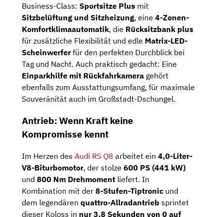
Business-Class:
Sportsitze Plus
mit
Sitzbelüftung und Sitzheizung
, eine
4-Zonen-
Komfortklimaautomatik
, die
Rücksitzbank plus
für zusätzliche Flexibilität und edle
Matrix-LED-
Scheinwerfer
für den perfekten Durchblick bei
Tag und Nacht. Auch praktisch gedacht: Eine
Einparkhilfe mit Rückfahrkamera
gehört
ebenfalls zum Ausstattungsumfang, für maximale
Souveränität auch im Großstadt-Dschungel.
Antrieb: Wenn Kraft keine
Kompromisse kennt
Im Herzen des
Audi RS Q8
arbeitet ein
4,0-Liter-
V8-Biturbomotor
, der stolze
600 PS (441 kW)
und
800 Nm Drehmoment
liefert. In
Kombination mit der
8-Stufen-Tiptronic
und
dem legendären
quattro-Allradantrieb
sprintet
dieser Koloss in
nur 3,8 Sekunden von 0 auf