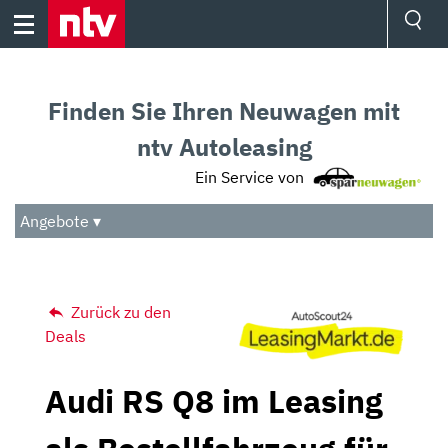
Skip
to
content
Ressorts
Sport
Finden Sie Ihren Neuwagen mit
Börse
Wetter
ntv Autoleasing
TV
Ein Service von
Video
Audio
Angebote ▾
Das Beste
Zurück zu den
Deals
Audi RS Q8 im Leasing