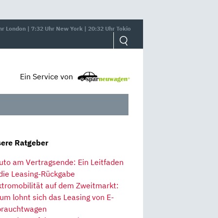
hr London | 7:32 Uhr New York | 20:32 Uhr Tokio
Ein Service von
ere Ratgeber
uto am Vertragsende: Ein Leitfaden
 die Leasing-Rückgabe
ktromobilität auf dem Zweitmarkt:
um lohnt sich das Leasing von E-
rauchtwagen