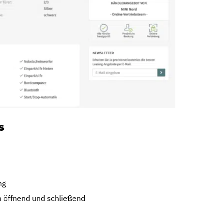
s
ng
 öffnend und schließend