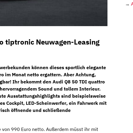
→
ro tiptronic Neuwagen-Leasing
werbekunden
können dieses sportlich elegante
ro im Monat netto ergattern. Aber Achtung,
fügbar! Ihr bekommt den
Audi Q8 50 TDI quattro
 hervorragendem Sound und tollem Interieur.
ute Ausstattungshighlights sind beispielsweise
les Cockpit
, LED
-Scheinwerfer
, ein Fahrwerk mit
risch öffnende
und
schließende
e von 990 Euro netto. Außerdem müsst ihr mit