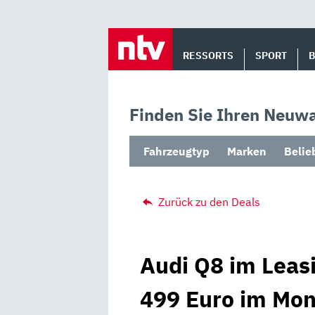
Skip
to
RESSORTS
SPORT
content
Finden Sie Ihren Neuwa
Fahrzeugtyp
Marken
Belie
Zurück zu den Deals
Audi Q8 im Leas
499 Euro im Mon