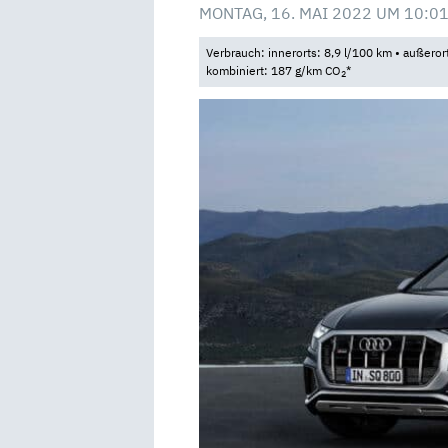
MONTAG, 16. MAI 2022 UM 10:0
Verbrauch: innerorts: 8,9 l/100 km • außeror
kombiniert: 187 g/km CO
*
2