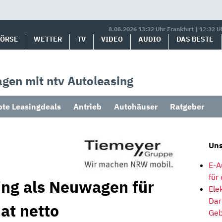
8.08.2026 13:32 Uhr Frankfurt | 12:32 U
BÖRSE
WETTER
TV
VIDEO
AUDIO
DAS BESTE
gen mit ntv Autoleasing
bte Leasingdeals
Antrieb
Autohäuser
Ratgeber
Uns
E-A
für
ing als Neuwagen für
Ele
Dar
at netto
Geb