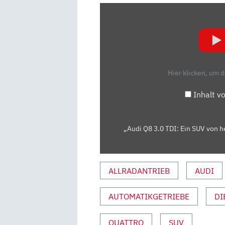
„AUDI
Q8
3.0
TDI:
EIN
SUV
Hier klicken, um 
VON
HEUTE
Inhalt v
ODER
VON
GESTERN?
„Audi Q8 3.0 TDI: Ein SUV von h
–
TEST/REVIEW
|
ALLRADANTRIEB
AUDI
AUTO
MOTOR
AUTOMATIKGETRIEBE
DI
UND
SPORT“
QUATTRO
SUV
VON