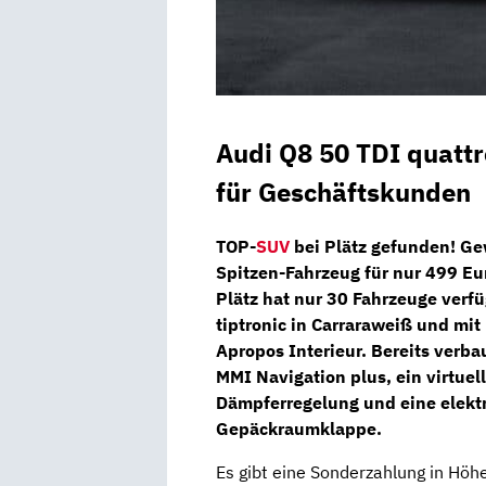
Audi Q8 50 TDI quatt
für Geschäftskunden
TOP-
SUV
bei
Plätz
gefunden!
Ge
Spitzen-Fahrzeug für nur 499 Eu
Plätz hat nur 30 Fahrzeuge ver
tiptronic
in Carraraweiß und mit
Apropos Interieur. Bereits verba
MMI Navigation
plus
, ein
virtuel
Dämpferregelung
und eine
elekt
Gepäckraumklappe
.
Es gibt eine Sonderzahlung in Höh