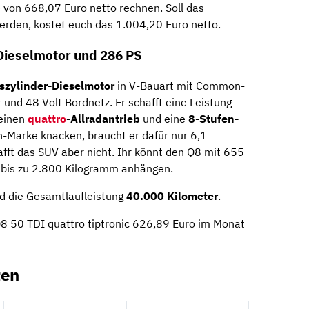
 von 668,07 Euro netto rechnen. Soll das
erden, kostet euch das 1.004,20 Euro netto.
Dieselmotor und 286 PS
szylinder-Dieselmotor
in V-Bauart mit Common-
r und 48 Volt Bordnetz. Er schafft eine Leistung
 einen
quattro
-Allradantrieb
und eine
8-Stufen-
h-Marke knacken, braucht er dafür nur 6,1
ft das SUV aber nicht. Ihr könnt den Q8 mit 655
 bis zu 2.800 Kilogramm anhängen.
d die Gesamtlaufleistung
40.000 Kilometer
.
Q8 50 TDI quattro tiptronic 626,89 Euro im Monat
ten