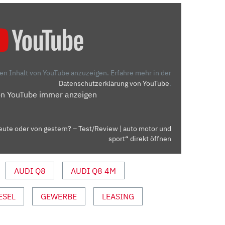
den Inhalt von YouTube anzuzeigen.
Erfahre mehr in der
Datenschutzerklärung von YouTube
.
on YouTube immer anzeigen
eute oder von gestern? – Test/Review | auto motor und
sport“ direkt öffnen
AUDI Q8
AUDI Q8 4M
ESEL
GEWERBE
LEASING