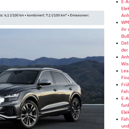
E-A
1
Ele
Anh
ts: 6,1 l/100 km • kombiniert: 7,1 l/100 km* • Emissionen:
WM-
ihr
Buß
Det
der
Anh
Wis
Lea
Fin
Frü
Fah
E-A
fun
Ele
Fah
und