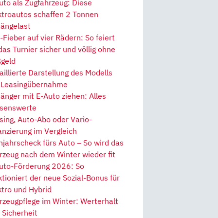
uto als Zugfahrzeug: Diese
ktroautos schaffen 2 Tonnen
ängelast
Fieber auf vier Rädern: So feiert
 das Turnier sicher und völlig ohne
geld
aillierte Darstellung des Modells
 Leasingübernahme
änger mit E-Auto ziehen: Alles
senswerte
sing, Auto-Abo oder Vario-
anzierung im Vergleich
hjahrscheck fürs Auto – So wird das
rzeug nach dem Winter wieder fit
uto-Förderung 2026: So
ktioniert der neue Sozial-Bonus für
ktro und Hybrid
rzeugpflege im Winter: Werterhalt
 Sicherheit