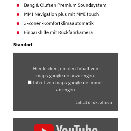
Bang & Olufsen Premium Soundsystem
MMI Navigation plus mit MMI touch
3-Zonen-Komfortklimaautomatik
Einparkhilfe mit Rückfahrkamera
Standort
INHALT
VON
Hier klicken, um den Inhalt von
MAPS.GOOGLE.DE
maps.google.de anzuzeigen.
ANZEIGEN
Inhalt von maps.google.de immer
anzeigen
Inhalt direkt öffnen
„AUDI
Q5