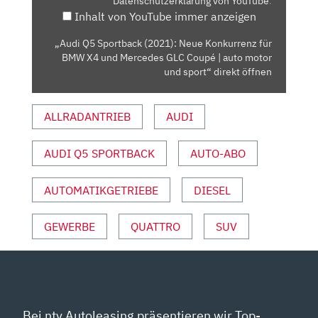
Datenschutzerklärung von YouTube
.
FÜR
Inhalt von YouTube immer anzeigen
BMW
X4
„Audi Q5 Sportback (2021): Neue Konkurrenz für
UND
BMW X4 und Mercedes GLC Coupé | auto motor
MERCEDES
und sport“ direkt öffnen
GLC
COUPÉ
ALLRADANTRIEB
AUDI
|
AUTO
AUDI Q5 SPORTBACK
AUTO-ABO
MOTOR
UND
SPORT“
AUTOMATIKGETRIEBE
DIESEL
VON
YOUTUBE
GEWERBE
QUATTRO
SUV
ANZEIGEN
Bei ntv Autoleasing präsentieren wir Top-