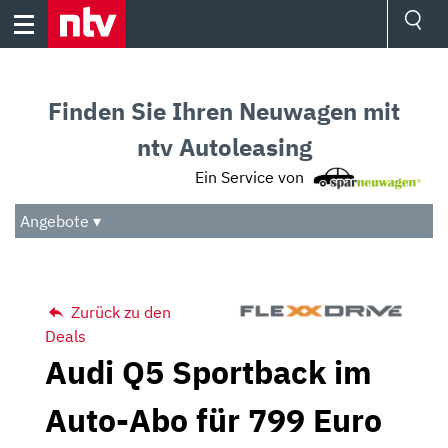
Skip
to
content
Ressorts
Sport
Finden Sie Ihren Neuwagen mit
Börse
Wetter
ntv Autoleasing
TV
Ein Service von
Video
Audio
Angebote ▾
Das Beste
Zurück zu den
Deals
Audi Q5 Sportback im
Auto-Abo für 799 Euro