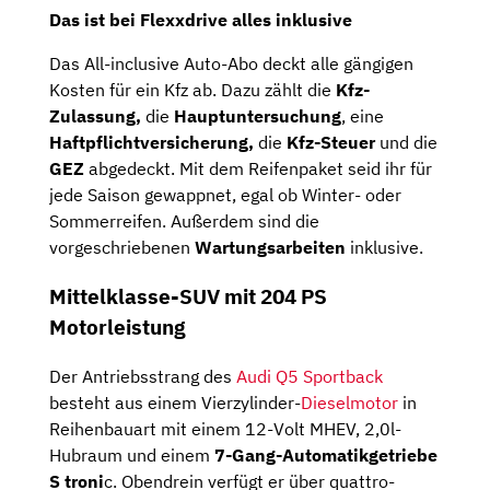
Das ist bei Flexxdrive alles inklusive
Das All-inclusive Auto-Abo deckt alle gängigen
Kosten für ein Kfz ab. Dazu zählt die
Kfz-
Zulassung,
die
Hauptuntersuchung
, eine
Haftpflichtversicherung,
die
Kfz-Steuer
und die
GEZ
abgedeckt. Mit dem Reifenpaket seid ihr für
jede Saison gewappnet, egal ob Winter- oder
Sommerreifen. Außerdem sind die
vorgeschriebenen
Wartungsarbeiten
inklusive.
Mittelklasse-SUV mit 204 PS
Motorleistung
Der Antriebsstrang des
Audi Q5 Sportback
besteht aus einem Vierzylinder-
Dieselmotor
in
Reihenbauart mit einem 12-Volt MHEV, 2,0l-
Hubraum und einem
7-Gang-Automatikgetriebe
S troni
c. Obendrein verfügt er über quattro-