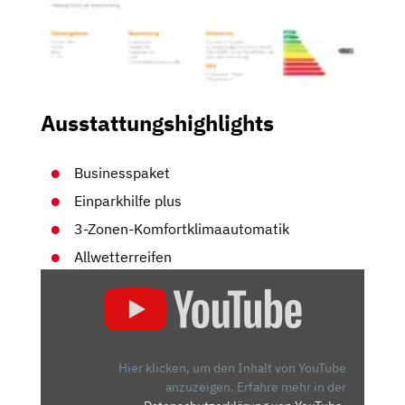
Ausstattungshighlights
Businesspaket
Einparkhilfe plus
3-Zonen-Komfortklimaautomatik
Allwetterreifen
„AUDI
Q5
SPORTBACK
(2021):
NEUE
Hier klicken, um den Inhalt von YouTube
KONKURRENZ
anzuzeigen.
Erfahre mehr in der