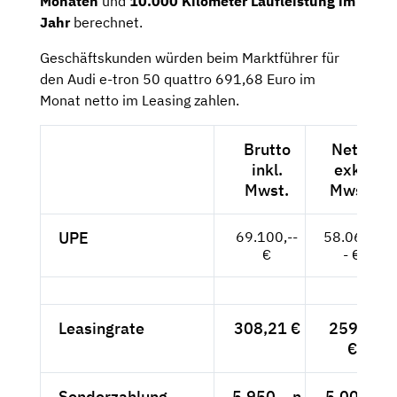
Monaten
und
10.000 Kilometer
Laufleistung im
Jahr
berechnet.
Geschäftskunden würden beim Marktführer für
den Audi e-tron 50 quattro 691,68 Euro im
Monat netto im Leasing zahlen.
Brutto
Netto
inkl.
exkl.
Mwst.
Mwst.
UPE
69.100,--
58.067,-
€
- €
Leasingrate
308,21 €
259,--
€
Sonderzahlung
5.950,--n
5.000,-