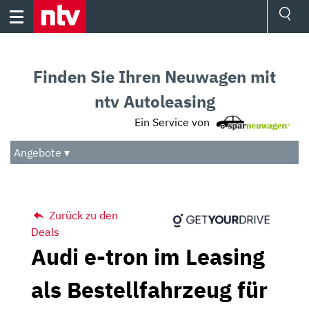
Skip
to
content
Ressorts
Sport
Finden Sie Ihren Neuwagen mit
Börse
Wetter
ntv Autoleasing
TV
Ein Service von
Video
Audio
Angebote ▾
Das Beste
Zurück zu den
Deals
Audi e-tron im Leasing
als Bestellfahrzeug für