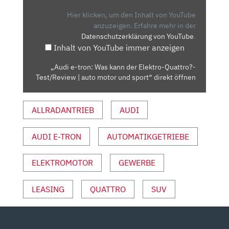
WAS
KANN
Hier klicken, um den Inhalt von YouTube
DER
anzuzeigen.
Erfahre mehr in der
Datenschutzerklärung von YouTube
.
ELEKTRO-
Inhalt von YouTube immer anzeigen
QUATTRO?
-
„Audi e-tron: Was kann der Elektro-Quattro?-
TEST/REVIEW
Test/Review | auto motor und sport“ direkt öffnen
|
AUTO
ALLRADANTRIEB
AUDI
MOTOR
UND
SPORT“
AUDI E-TRON
AUTOMATIKGETRIEBE
VON
YOUTUBE
ELEKTROMOTOR
GEWERBE
ANZEIGEN
LEASING
QUATTRO
SUV