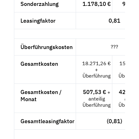
Sonderzahlung
1.178,10 €
990,--
Leasingfaktor
0,81
Überführungskosten
???
Gesamtkosten
18.271,26 €
15.354,-
+
+
Überführung
Überführ
Gesamtkosten /
507,53 €
426,50
+
Monat
anteilig
anteili
Überführung
Überführ
Gesamtleasingfaktor
(0,81)