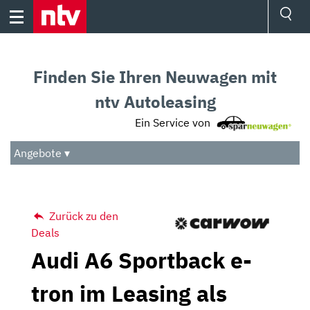
Skip
to
content
Ressorts
Sport
Finden Sie Ihren Neuwagen mit
Börse
Wetter
ntv Autoleasing
TV
Ein Service von
Video
Audio
Angebote ▾
Das Beste
Zurück zu den
Deals
Audi A6 Sportback e-
tron im Leasing als