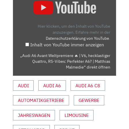
A6
AVANT
WELTPREMIERE
🔥
Hier klicken, um den Inhalt von YouTube
|
anzuzeigen.
Erfahre mehr in der
Datenschutzerklärung von YouTube
.
V6,
Inhalt von YouTube immer anzeigen
HECKLASTIGER
QUATTRO,
„Audi A6 Avant Weltpremiere 🔥 | V6, hecklastiger
RS-
Quattro, RS-Vibes: Perfekter A6? | Matthias
VIBES:
Malmedie“ direkt öffnen
PERFEKTER
A6?
AUDI
AUDI A6
AUDI A6 C8
|
MATTHIAS
AUTOMATIKGETRIEBE
GEWERBE
MALMEDIE“
VON
YOUTUBE
JAHRESWAGEN
LIMOUSINE
ANZEIGEN