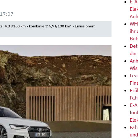
E-A
Ele
 17:07
Anh
WM-
ts: 4,8 l/100 km • kombiniert: 5,9 l/100 km* • Emissionen:
ihr
Buß
Det
der
Anh
Wis
Lea
Fin
Frü
Fah
E-A
fun
Ele
Fah
und