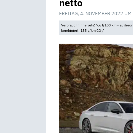
netto
FREITAG, 4. NOVEMBER 2022 UM
Verbrauch: innerorts: 7,6 l/100 km • außeror
kombiniert: 155 g/km CO
*
2