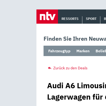
Skip
to
RESSORTS
SPORT
content
Finden Sie Ihren Neuwa
Fahrzeugtyp
Marken
Belie
Zurück zu den Deals
Audi A6 Limousi
Lagerwagen für 