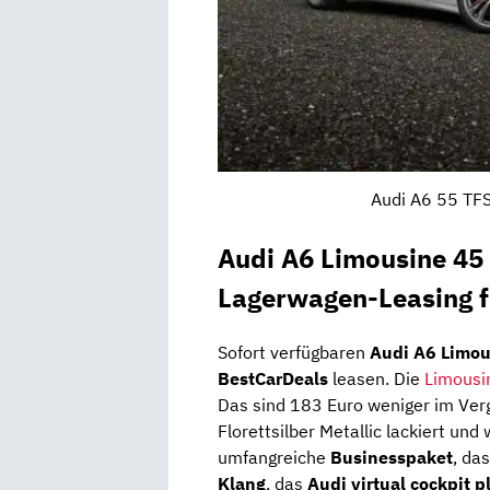
Audi A6 55 TFS
Audi A6 Limousine 45 
Lagerwagen-Leasing 
Sofort verfügbaren
Audi A6 Limous
BestCarDeals
leasen. Die
Limousi
Das sind 183 Euro weniger im Verg
Florettsilber Metallic lackiert und
umfangreiche
Businesspaket
, das
Klang
, das
Audi virtual cockpit p