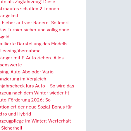
uto als Zugfahrzeug: Diese
ktroautos schaffen 2 Tonnen
ängelast
Fieber auf vier Rädern: So feiert
 das Turnier sicher und völlig ohne
geld
aillierte Darstellung des Modells
 Leasingübernahme
änger mit E-Auto ziehen: Alles
senswerte
sing, Auto-Abo oder Vario-
anzierung im Vergleich
hjahrscheck fürs Auto – So wird das
rzeug nach dem Winter wieder fit
uto-Förderung 2026: So
ktioniert der neue Sozial-Bonus für
ktro und Hybrid
rzeugpflege im Winter: Werterhalt
 Sicherheit