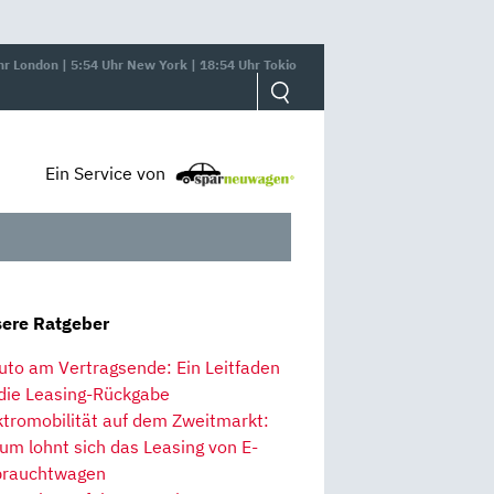
hr London | 5:54 Uhr New York | 18:54 Uhr Tokio
Ein Service von
ere Ratgeber
uto am Vertragsende: Ein Leitfaden
 die Leasing-Rückgabe
ktromobilität auf dem Zweitmarkt:
um lohnt sich das Leasing von E-
rauchtwagen