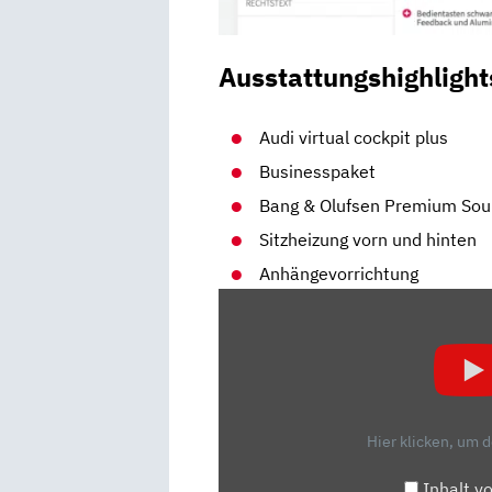
Ausstattungshighlight
Audi virtual cockpit plus
Businesspaket
Bang & Olufsen Premium Sou
Sitzheizung vorn und hinten
Anhängevorrichtung
„AUDI
A6
(2021)
WAS
KANN
DIE
Hier klicken, um 
LIMOUSINE
MIT
Inhalt v