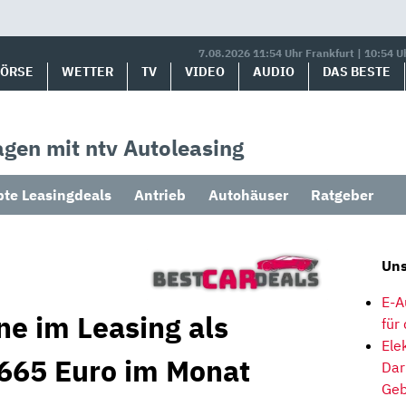
7.08.2026 11:54 Uhr Frankfurt | 10:54 U
BÖRSE
WETTER
TV
VIDEO
AUDIO
DAS BESTE
gen mit ntv Autoleasing
bte Leasingdeals
Antrieb
Autohäuser
Ratgeber
Uns
E-A
ne im Leasing als
für
Ele
665 Euro im Monat
Dar
Geb