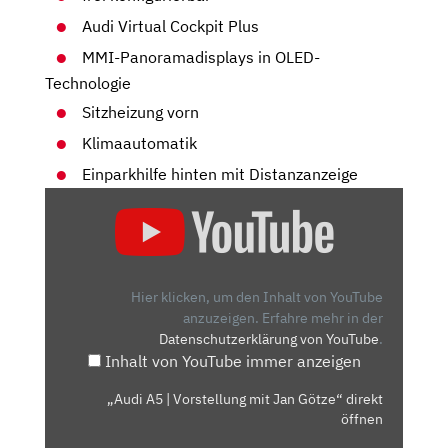
Audi Virtual Cockpit Plus
MMI-Panoramadisplays in OLED-
Technologie
Sitzheizung vorn
Klimaautomatik
Einparkhilfe hinten mit Distanzanzeige
„AUDI
A5
|
VORSTELLUNG
MIT
Hier klicken, um den Inhalt von YouTube
JAN
anzuzeigen.
Erfahre mehr in der
Datenschutzerklärung von YouTube
.
GÖTZE“
Inhalt von YouTube immer anzeigen
VON
YOUTUBE
„Audi A5 | Vorstellung mit Jan Götze“ direkt
ANZEIGEN
öffnen