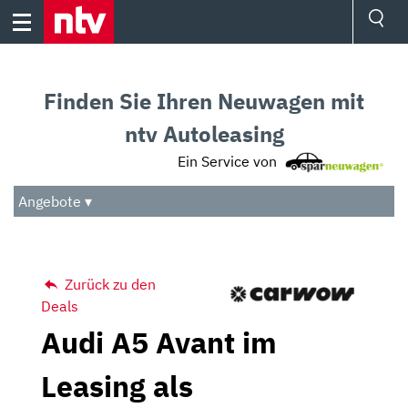
Skip
to
content
Ressorts
Sport
Finden Sie Ihren Neuwagen mit
Börse
Wetter
ntv Autoleasing
TV
Ein Service von
Video
Audio
Angebote ▾
Das Beste
Zurück zu den
Deals
Audi A5 Avant im
Leasing als