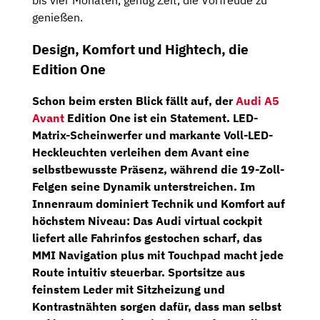
bis vier Monaten, genug Zeit, die Vorfreude zu
genießen.
Design, Komfort und Hightech, die
Edition One
Schon beim ersten Blick fällt auf, der
Audi A5
Avant
Edition One ist ein Statement.
LED-
Matrix-Scheinwerfer
und markante Voll-LED-
Heckleuchten verleihen dem Avant eine
selbstbewusste Präsenz, während die
19-Zoll-
Felgen
seine Dynamik unterstreichen. Im
Innenraum dominiert Technik und Komfort auf
höchstem Niveau: Das
Audi virtual cockpit
liefert alle Fahrinfos gestochen scharf, das
MMI Navigation plus mit Touchpad
macht jede
Route intuitiv steuerbar.
Sportsitze aus
feinstem Leder
mit Sitzheizung und
Kontrastnähten sorgen dafür, dass man selbst