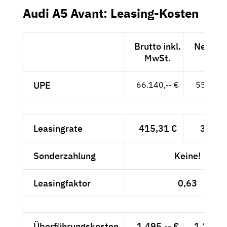
Audi A5 Avant: Leasing-Kosten
Brutto inkl.
Netto e
MwSt.
MwSt
UPE
66.140,-- €
55.580,-
Leasingrate
415,31 €
349,--
Sonderzahlung
Keine!
Leasingfaktor
0,63
Überführungskosten
1.495,-- €
1.256,3