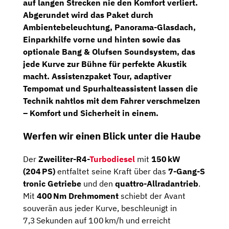
auf langen Strecken nie den Komfort verliert.
Abgerundet wird das Paket durch
Ambientebeleuchtung
, Panorama-Glasdach,
Einparkhilfe vorne und hinten sowie das
optionale
Bang & Olufsen Soundsystem
, das
jede Kurve zur Bühne für perfekte Akustik
macht. Assistenzpaket Tour, adaptiver
Tempomat und Spurhalteassistent lassen die
Technik nahtlos mit dem Fahrer verschmelzen
– Komfort und Sicherheit in einem.
Werfen wir einen Blick unter die Haube
Der
Zweiliter-R4-
Turbodiesel
mit
150 kW
(204 PS)
entfaltet seine Kraft über das
7-Gang-S
tronic Getriebe
und den
quattro-Allradantrieb
.
Mit
400 Nm Drehmoment
schiebt der Avant
souverän aus jeder Kurve, beschleunigt in
7,3 Sekunden auf 100 km/h und erreicht