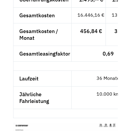
Gesamtkosten
16.446,16 €
13.820,
Gesamtkosten /
456,84 €
383,90
Monat
Gesamtleasingfaktor
0,69
Laufzeit
36 Monate
Jährliche
10.000 km
Fahrleistung