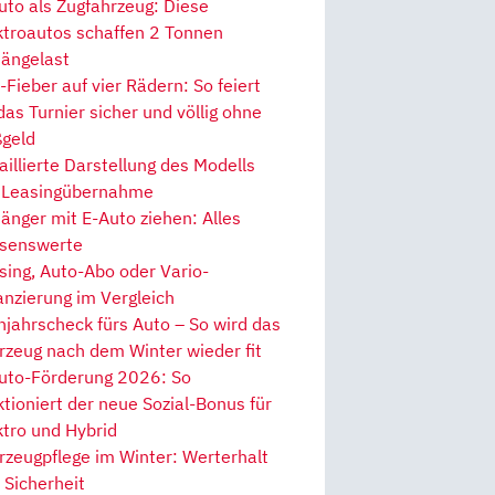
uto als Zugfahrzeug: Diese
ktroautos schaffen 2 Tonnen
ängelast
Fieber auf vier Rädern: So feiert
 das Turnier sicher und völlig ohne
geld
aillierte Darstellung des Modells
 Leasingübernahme
änger mit E-Auto ziehen: Alles
senswerte
sing, Auto-Abo oder Vario-
anzierung im Vergleich
hjahrscheck fürs Auto – So wird das
rzeug nach dem Winter wieder fit
uto-Förderung 2026: So
ktioniert der neue Sozial-Bonus für
ktro und Hybrid
rzeugpflege im Winter: Werterhalt
 Sicherheit