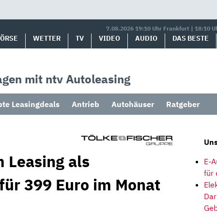
7.08.2026 19:10 Uhr Frankfurt | 18:10 U
BÖRSE
WETTER
TV
VIDEO
AUDIO
DAS BESTE
gen mit ntv Autoleasing
bte Leasingdeals
Antrieb
Autohäuser
Ratgeber
Uns
 Leasing als
E-A
für
 für 399 Euro im Monat
Ele
Dar
Geb