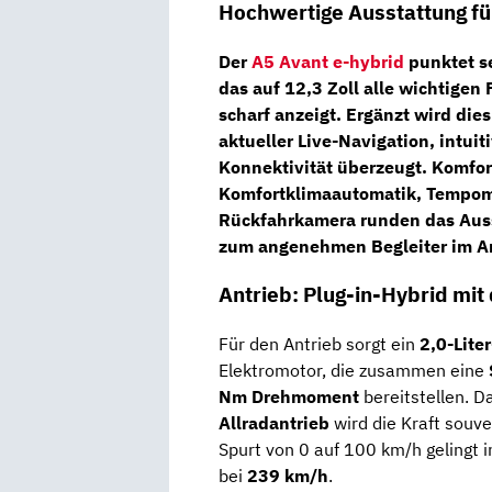
Hochwertige Ausstattung fü
Der
A5 Avant e-hybrid
punktet s
das auf
12,3 Zoll
alle wichtigen 
scharf anzeigt. Ergänzt wird die
aktueller Live-Navigation, intu
Konnektivität überzeugt. Komfor
Komfortklimaautomatik
,
Tempom
Rückfahrkamera
runden das Aus
zum angenehmen Begleiter im Arb
Antrieb: Plug-in-Hybrid mit
Für den Antrieb sorgt ein
2,0-Lite
Elektromotor, die zusammen eine
Nm Drehmoment
bereitstellen. 
Allradantrieb
wird die Kraft souve
Spurt von 0 auf 100 km/h gelingt 
bei
239 km/h
.