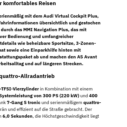
r komfortables Reisen
erienmäßig mit dem
Audi Virtual Cockpit Plus
,
Fahrinformationen übersichtlich und gestochen
s durch das
MMI Navigation Plus
, das mit
itiver Bedienung und umfangreicher
tdetails wie
beheizbare Sportsitze
,
3-Zonen-
at
sowie eine
Einparkhilfe hinten mit
stattungspaket ab und machen den A5 Avant
eitsalltag und auf längeren Strecken.
 quattro-Allradantrieb
r-TFSI-Vierzylinder
in Kombination mit einem
Systemleistung von 300 PS (220 kW)
und
400
Dank
7-Gang S tronic
und serienmäßigem
quattro-
rän und effizient auf die Straße gebracht. Der
in
6,0 Sekunden
, die Höchstgeschwindigkeit liegt