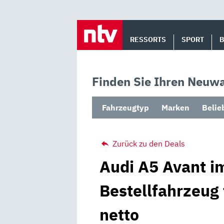
Skip
to
RESSORTS
SPORT
content
Finden Sie Ihren Neuwa
Fahrzeugtyp
Marken
Belie
Zurück zu den Deals
Audi A5 Avant im
Bestellfahrzeug
netto