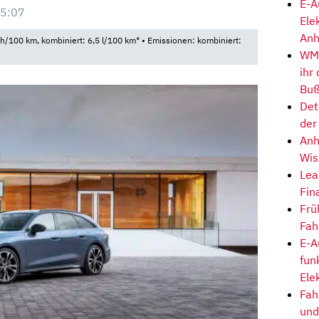
E-A
15:07
Ele
Anh
100 km, kombiniert: 6,5 l/100 km* • Emissionen: kombiniert:
WM-
ihr
Buß
Det
der
Anh
Wis
Lea
Fin
Frü
Fah
E-A
fun
Ele
Fah
und