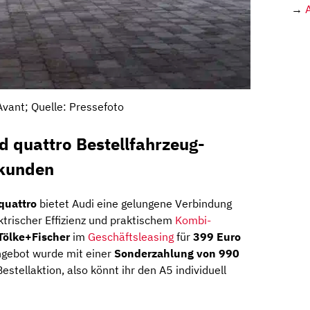
→
Avant; Quelle: Pressefoto
d quattro Bestellfahrzeug-
skunden
quattro
bietet Audi eine gelungene Verbindung
ktrischer Effizienz und praktischem
Kombi-
Tölke+Fischer
im
Geschäftsleasing
für
399 Euro
ngebot wurde mit einer
Sonderzahlung von 990
estellaktion, also könnt ihr den A5 individuell