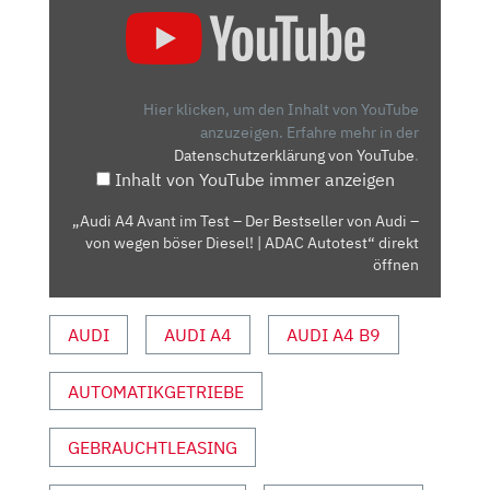
„AUDI
A4
AVANT
IM
TEST
Hier klicken, um den Inhalt von YouTube
–
anzuzeigen.
Erfahre mehr in der
Datenschutzerklärung von YouTube
.
DER
Inhalt von YouTube immer anzeigen
BESTSELLER
VON
„Audi A4 Avant im Test – Der Bestseller von Audi –
AUDI
von wegen böser Diesel! | ADAC Autotest“ direkt
–
öffnen
VON
WEGEN
AUDI
AUDI A4
AUDI A4 B9
BÖSER
DIESEL!
AUTOMATIKGETRIEBE
|
ADAC
AUTOTEST“
GEBRAUCHTLEASING
VON