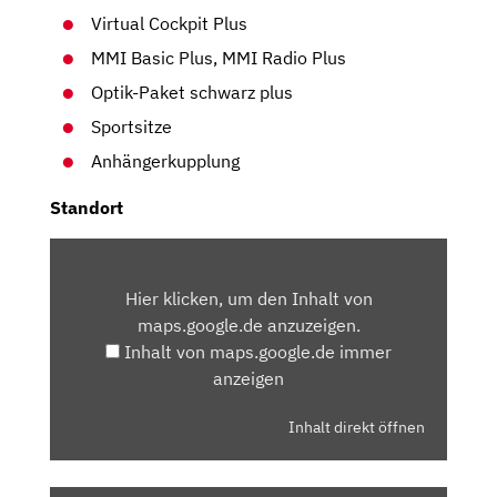
Virtual Cockpit Plus
MMI Basic Plus, MMI Radio Plus
Optik-Paket schwarz plus
Sportsitze
Anhängerkupplung
Standort
INHALT
VON
Hier klicken, um den Inhalt von
MAPS.GOOGLE.DE
maps.google.de anzuzeigen.
ANZEIGEN
Inhalt von maps.google.de immer
anzeigen
Inhalt direkt öffnen