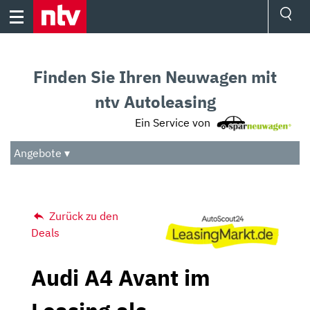
Skip
to
content
Ressorts
Sport
Finden Sie Ihren Neuwagen mit
Börse
Wetter
ntv Autoleasing
TV
Ein Service von
Video
Audio
Angebote ▾
Das Beste
Zurück zu den
Deals
Audi A4 Avant im