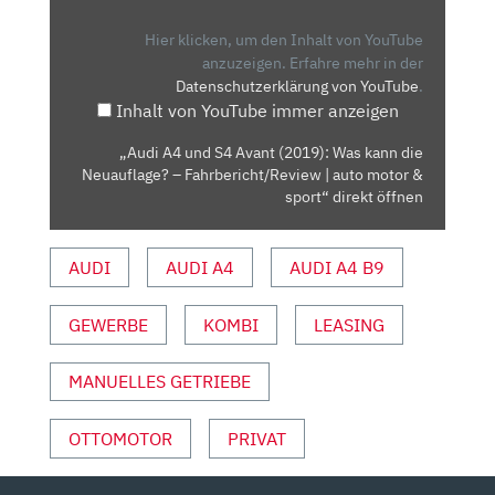
S4
AVANT
Hier klicken, um den Inhalt von YouTube
(2019):
anzuzeigen.
Erfahre mehr in der
Datenschutzerklärung von YouTube
.
WAS
Inhalt von YouTube immer anzeigen
KANN
DIE
„Audi A4 und S4 Avant (2019): Was kann die
NEUAUFLAGE?
Neuauflage? – Fahrbericht/Review | auto motor &
–
sport“ direkt öffnen
FAHRBERICHT/REVIEW
|
AUDI
AUDI A4
AUDI A4 B9
AUTO
MOTOR
GEWERBE
KOMBI
LEASING
&
SPORT“
VON
MANUELLES GETRIEBE
YOUTUBE
ANZEIGEN
OTTOMOTOR
PRIVAT