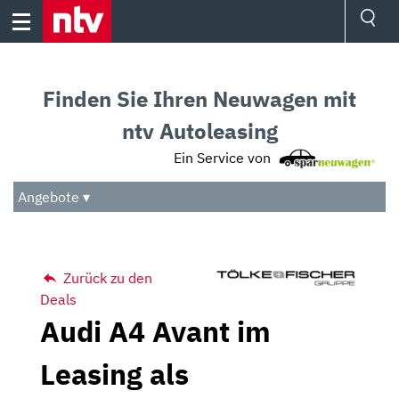
Skip
to
content
Ressorts
Sport
Finden Sie Ihren Neuwagen mit
Börse
Wetter
ntv Autoleasing
TV
Ein Service von
Video
Audio
Angebote ▾
Das Beste
Zurück zu den
Deals
Audi A4 Avant im
Leasing als