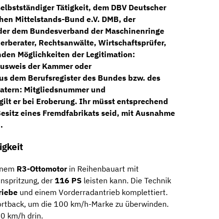
elbstständiger Tätigkeit, dem DBV Deutscher
hen Mittelstands-Bund e.V. DMB, der
der dem Bundesverband der Maschinenringe
uerberater, Rechtsanwälte, Wirtschaftsprüfer,
nden Möglichkeiten der Legitimation:
ausweis der Kammer oder
us dem Berufsregister des Bundes bzw. des
ratern: Mitgliedsnummer und
ilt er bei
Eroberung
. Ihr müsst entsprechend
esitz eines Fremdfabrikats seid, mit Ausnahme
.
gkeit
einem
R3-Ottomotor
in Reihenbauart mit
nspritzung, der
116 PS
leisten kann. Die Technik
riebe
und einem Vorderradantrieb komplettiert.
ortback, um die 100 km/h-Marke zu überwinden.
0 km/h drin.