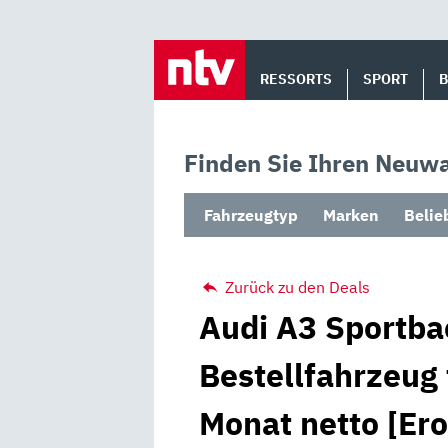
Skip
to
RESSORTS
SPORT
content
Finden Sie Ihren Neuwa
Fahrzeugtyp
Marken
Belie
Zurück zu den Deals
Audi A3 Sportba
Bestellfahrzeug 
Monat netto [Er