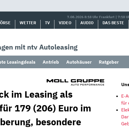
7.08.2026 8:18 Uhr Frankfurt | 7:18 U
BÖRSE
WETTER
TV
VIDEO
AUDIO
DAS BESTE
gen mit ntv Autoleasing
bte Leasingdeals
Antrieb
Autohäuser
Ratgeber
Uns
ck im Leasing als
E-A
für
für 179 (206) Euro im
Ele
Dar
oberung, besondere
Geb