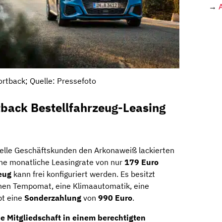
→
ortback; Quelle: Pressefoto
tback Bestellfahrzeug-Leasing
elle Geschäftskunden den Arkonaweiß lackierten
ine monatliche Leasingrate von nur
179 Euro
zeug
kann frei konfiguriert werden. Es besitzt
 einen Tempomat, eine Klimaautomatik, eine
bt eine
Sonderzahlung
von
990 Euro
.
ie Mitgliedschaft in einem berechtigten