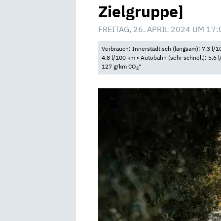
Zielgruppe]
FREITAG, 26. APRIL 2024 UM 17:
Verbrauch: Innerstädtisch (langsam): 7,3 l/10
4,8 l/100 km • Autobahn (sehr schnell): 5,6 
127 g/km CO
*
2