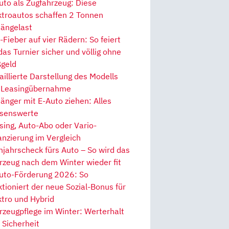
uto als Zugfahrzeug: Diese
ktroautos schaffen 2 Tonnen
ängelast
Fieber auf vier Rädern: So feiert
 das Turnier sicher und völlig ohne
geld
aillierte Darstellung des Modells
 Leasingübernahme
änger mit E-Auto ziehen: Alles
senswerte
sing, Auto-Abo oder Vario-
anzierung im Vergleich
hjahrscheck fürs Auto – So wird das
rzeug nach dem Winter wieder fit
uto-Förderung 2026: So
ktioniert der neue Sozial-Bonus für
ktro und Hybrid
rzeugpflege im Winter: Werterhalt
 Sicherheit