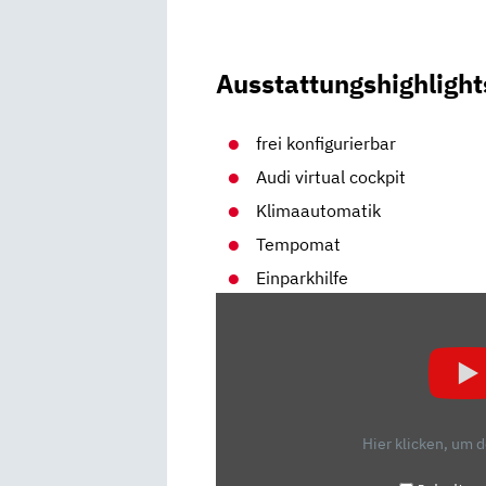
Ausstattungshighlight
frei konfigurierbar
Audi virtual cockpit
Klimaautomatik
Tempomat
Einparkhilfe
„AUDI
A3
SPORTBACK
(2020):
NUR
EIN
Hier klicken, um 
ÜBERTEUERTER
GOLF?