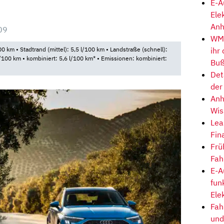
E-A
Ele
Anh
09
WM-
ihr
0 km • Stadtrand (mittel): 5,5 l/100 km • Landstraße (schnell):
l/100 km • kombiniert: 5,6 l/100 km* • Emissionen: kombiniert:
Buß
Det
der
Anh
Wis
Lea
Fin
Frü
Fah
E-A
fun
Ele
Fah
und