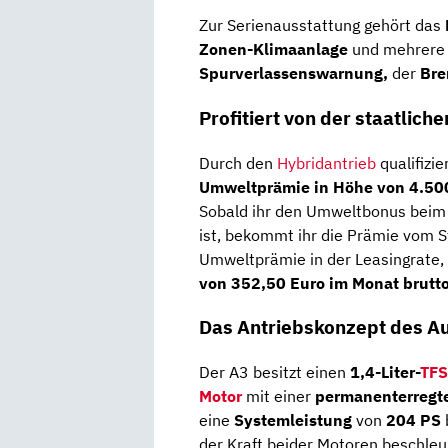
Zur Serienausstattung gehört das
Zonen-Klimaanlage
und mehrere 
Spurverlassenswarnung,
der
Bre
Profitiert von der staatlic
Durch den
Hybridantrieb
qualifizie
Umweltprämie in Höhe von 4.50
Sobald ihr den Umweltbonus beim 
ist, bekommt ihr die Prämie vom S
Umweltprämie in der Leasingrate
von 352,50 Euro im Monat brutto
Das Antriebskonzept des A
Der A3 besitzt einen
1,4-Liter-
TFS
Motor
mit einer
permanenterregt
eine
Systemleistung
von
204 PS
der Kraft beider Motoren beschle