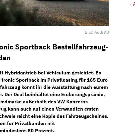
→
Bild: Audi A3
ronic Sportback Bestellfahrzeug-
den
it Hybridantrieb
bei Vehiculum
gesichtet. Es
 tronic Sportback
im
Privatleasing
für
165 Euro
lfahrzeug
könnt ihr die Ausstattung nach eurem
n. Der Deal beinhaltet eine
Eroberungsprämie,
 Fremdmarke außerhalb des VW Konzerns
eug kann auch auf einen Verwandten ersten
hweis reicht eine Kopie des Fahrzeugscheines.
en für Privatkunden mit
mindestens 50 Prozent.