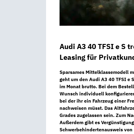
Audi A3 40 TFSI e S t
Leasing für Privatkun
Sparsames Mittelklassemodell m
geht um den
Audi A3 40 TFSI e S
im Monat brutto. Bei dem
Bestel
Wunsch individuell konfiguriere
bei der ihr ein Fahrzeug einer
nachweisen müsst. Das Altfahrz
Grades zugelassen sein. Zum Nac
Außerdem gibt es Vergünstigung
Schwerbehindertenausweis
von 