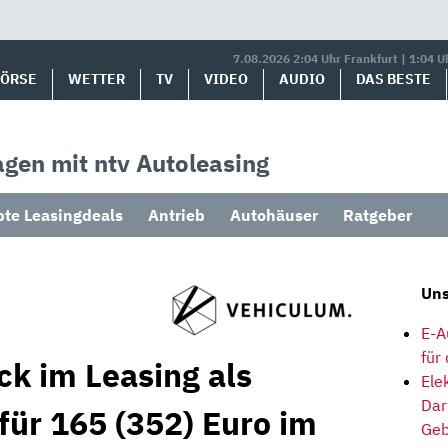
7.08.2026 2:04 Uhr Frankfurt | 1:04 U
BÖRSE
WETTER
TV
VIDEO
AUDIO
DAS BESTE
gen mit ntv Autoleasing
bte Leasingdeals
Antrieb
Autohäuser
Ratgeber
Uns
E-A
für
ck im Leasing als
Ele
Dar
für 165 (352) Euro im
Geb