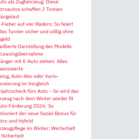
uto als Zugfahrzeug: Diese
ktroautos schaffen 2 Tonnen
ängelast
Fieber auf vier Rädern: So feiert
 das Turnier sicher und völlig ohne
geld
aillierte Darstellung des Modells
 Leasingübernahme
änger mit E-Auto ziehen: Alles
senswerte
sing, Auto-Abo oder Vario-
anzierung im Vergleich
hjahrscheck fürs Auto – So wird das
rzeug nach dem Winter wieder fit
uto-Förderung 2026: So
ktioniert der neue Sozial-Bonus für
ktro und Hybrid
rzeugpflege im Winter: Werterhalt
 Sicherheit