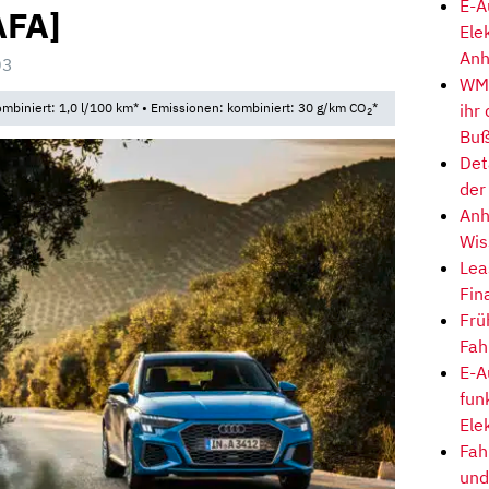
E-A
AFA]
Ele
Anh
03
WM-
ihr
mbiniert: 1,0 l/100 km* • Emissionen: kombiniert: 30 g/km CO
*
2
Buß
Det
der
Anh
Wis
Lea
Fin
Frü
Fah
E-A
fun
Ele
Fah
und