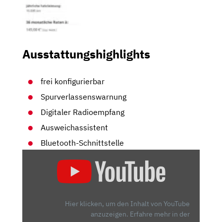
Ausstattungshighlights
frei konfigurierbar
Spurverlassenswarnung
Digitaler Radioempfang
Ausweichassistent
Bluetooth-Schnittstelle
„AUDI
A3
SPORTBACK
(2020):
NUR
Hier klicken, um den Inhalt von YouTube
EIN
anzuzeigen.
Erfahre mehr in der