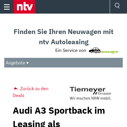
Skip
to
content
Ressorts
Sport
Finden Sie Ihren Neuwagen mit
Börse
Wetter
ntv Autoleasing
TV
Ein Service von
Video
Audio
Angebote ▾
Das Beste
Zurück zu den
Deals
Audi A3 Sportback im
Leasing als