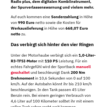
Radio plus,
dem
digitalen Kombiinstrument,
der Spurverlassenswarnung und vielem mehr.
Auf euch kommen eine
Sonderzahlung
in Höhe
von
990 Euro
netto sowie die Kosten für
Werkauslieferung
in Höhe von
668,07 Euro
netto
zu.
Das verbirgt sich hinter den vier Ringen
Unter der Motorhaube verbirgt sich ein
1,0-Liter-
R3-TFSI-Motor
mit
110
PS
Leistung. Für ein
echtes Fahrgefühl wird der Sportback
manuell
geschaltet
und beschleunigt Dank
200 Nm
Drehmoment
in 10,6 Sekunden von 0 auf 100
km/h. Auf der Autobahn könnt ihr bis 210 km/h
beschleunigen. In den Tank passen 45 Liter
Benzin rein. Bei einem geringen Verbrauch von
4,6 Liter auf 100 Kilometer solltet ihr mit einem
vollen Tank schon recht weit kommen.