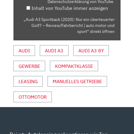
Datenschutzerklärung von YouTube
.
ÜBERTEUERTER
Inhalt von YouTube immer anzeigen
GOLF?
–
„Audi A3 Sportback (2020): Nur ein überteuerter
REVIEW/FAHRBERICHT
Golf? – Review/Fahrbericht | auto motor und
|
sport“ direkt öffnen
AUTO
MOTOR
AUDI
AUDI A3
AUDI A3 8Y
UND
SPORT“
GEWERBE
KOMPAKTKLASSE
VON
YOUTUBE
ANZEIGEN
LEASING
MANUELLES GETRIEBE
OTTOMOTOR