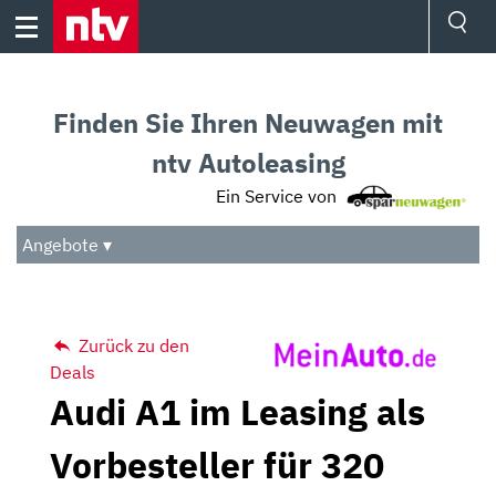
Skip
to
content
Ressorts
Sport
Finden Sie Ihren Neuwagen mit
Börse
Wetter
ntv Autoleasing
TV
Ein Service von
Video
Audio
Angebote ▾
Das Beste
Zurück zu den
Deals
Audi A1 im Leasing als
Vorbesteller für 320