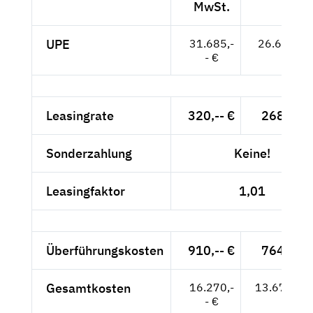
MwSt.
UPE
31.685,-
26.626,-- 
- €
Leasingrate
320,-- €
268,91 
Sonderzahlung
Keine!
Leasingfaktor
1,01
Überführungskosten
910,-- €
764,71 
Gesamtkosten
16.270,-
13.672,27
- €