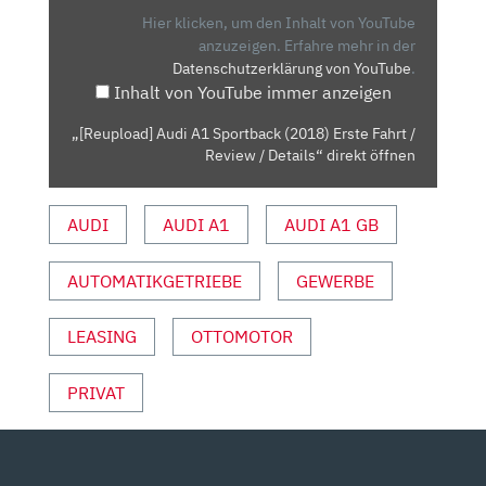
(2018)
Hier klicken, um den Inhalt von YouTube
ERSTE
anzuzeigen.
Erfahre mehr in der
Datenschutzerklärung von YouTube
.
FAHRT
Inhalt von YouTube immer anzeigen
/
REVIEW
„[Reupload] Audi A1 Sportback (2018) Erste Fahrt /
/
Review / Details“ direkt öffnen
DETAILS“
VON
AUDI
AUDI A1
AUDI A1 GB
YOUTUBE
ANZEIGEN
AUTOMATIKGETRIEBE
GEWERBE
LEASING
OTTOMOTOR
PRIVAT