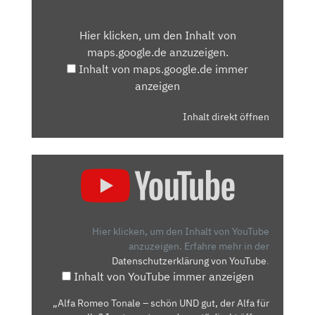
INHALT
VON
Hier klicken, um den Inhalt von
MAPS.GOOGLE.DE
maps.google.de anzuzeigen.
ANZEIGEN
Inhalt von maps.google.de immer
anzeigen
Inhalt direkt öffnen
„ALFA
ROMEO
TONALE
–
SCHÖN
Hier klicken, um den Inhalt von YouTube
UND
anzuzeigen.
Erfahre mehr in der
Datenschutzerklärung von YouTube
.
GUT,
Inhalt von YouTube immer anzeigen
DER
ALFA
„Alfa Romeo Tonale – schön UND gut, der Alfa für
FÜR