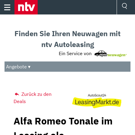
Skip
to
content
Ressorts
Sport
Finden Sie Ihren Neuwagen mit
Börse
Wetter
ntv Autoleasing
TV
Ein Service von
Video
Audio
Angebote ▾
Das Beste
Zurück zu den
Deals
Alfa Romeo Tonale im