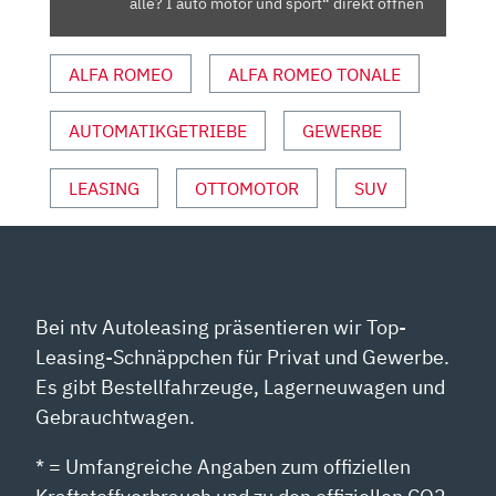
alle? I auto motor und sport“ direkt öffnen
ALLE?
I
ALFA ROMEO
ALFA ROMEO TONALE
AUTO
MOTOR
UND
AUTOMATIKGETRIEBE
GEWERBE
SPORT“
VON
LEASING
OTTOMOTOR
SUV
YOUTUBE
ANZEIGEN
Bei ntv Autoleasing präsentieren wir Top-
Leasing-Schnäppchen für Privat und Gewerbe.
Es gibt Bestellfahrzeuge, Lagerneuwagen und
Gebrauchtwagen.
* = Umfangreiche Angaben zum offiziellen