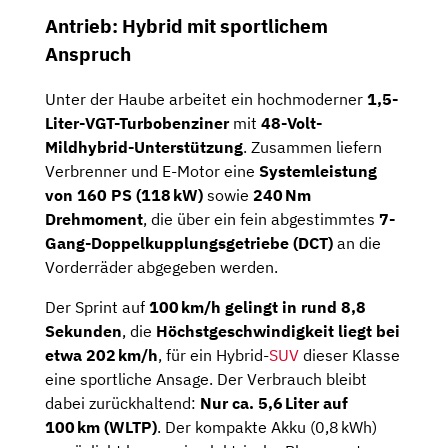
Antrieb: Hybrid mit sportlichem
Anspruch
Unter der Haube arbeitet ein hochmoderner
1,5-
Liter-VGT-Turbobenziner
mit
48-Volt-
Mildhybrid-Unterstützung
. Zusammen liefern
Verbrenner und E-Motor eine
Systemleistung
von 160 PS (118 kW)
sowie
240 Nm
Drehmoment
, die über ein fein abgestimmtes
7-
Gang-Doppelkupplungsgetriebe (DCT)
an die
Vorderräder abgegeben werden.
Der Sprint auf
100 km/h gelingt in rund 8,8
Sekunden
, die
Höchstgeschwindigkeit liegt bei
etwa 202 km/h
, für ein Hybrid-
SUV
dieser Klasse
eine sportliche Ansage. Der Verbrauch bleibt
dabei zurückhaltend:
Nur ca. 5,6 Liter auf
100 km (WLTP)
. Der kompakte Akku (0,8 kWh)