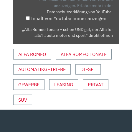
UND
anzuzeigen.
Erfahre mehr in der
Datenschutzerklärung von YouTube
.
GUT,
Inhalt von YouTube immer anzeigen
DER
ALFA
„Alfa Romeo Tonale – schön UND gut, der Alfa für
FÜR
alle? I auto motor und sport“ direkt öffnen
ALLE?
I
ALFA ROMEO
ALFA ROMEO TONALE
AUTO
MOTOR
UND
AUTOMATIKGETRIEBE
DIESEL
SPORT“
VON
GEWERBE
LEASING
PRIVAT
YOUTUBE
ANZEIGEN
SUV