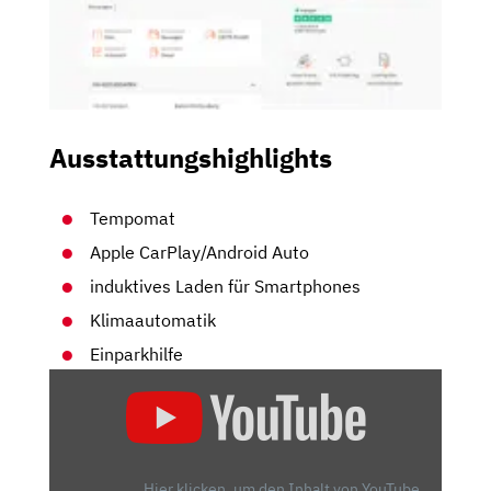
Ausstattungshighlights
Tempomat
Apple CarPlay/Android Auto
induktives Laden für Smartphones
Klimaautomatik
Einparkhilfe
„ALFA
ROMEO
TONALE
–
SCHÖN
Hier klicken, um den Inhalt von YouTube