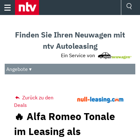
Skip
to
content
Ressorts
Sport
Finden Sie Ihren Neuwagen mit
Börse
Wetter
ntv Autoleasing
TV
Ein Service von
Video
Audio
Angebote ▾
Das Beste
Zurück zu den
Deals
🔥 Alfa Romeo Tonale
im Leasing als