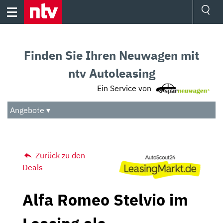
Skip
to
content
Ressorts
Sport
Finden Sie Ihren Neuwagen mit
Börse
Wetter
ntv Autoleasing
TV
Ein Service von
Video
Audio
Angebote ▾
Das Beste
Zurück zu den
Deals
Alfa Romeo Stelvio im