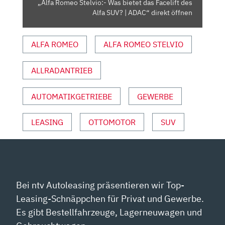
„Alfa Romeo Stelvio:- Was bietet das Facelift des
SUV?
Alfa SUV? | ADAC“ direkt öffnen
|
ADAC“
ALFA ROMEO
ALFA ROMEO STELVIO
VON
YOUTUBE
ANZEIGEN
ALLRADANTRIEB
AUTOMATIKGETRIEBE
GEWERBE
LEASING
OTTOMOTOR
SUV
Bei ntv Autoleasing präsentieren wir Top-
Leasing-Schnäppchen für Privat und Gewerbe.
Es gibt Bestellfahrzeuge, Lagerneuwagen und