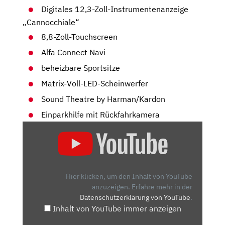
Digitales 12,3-Zoll-Instrumentenanzeige
„Cannocchiale“
8,8-Zoll-Touchscreen
Alfa Connect Navi
beheizbare Sportsitze
Matrix-Voll-LED-Scheinwerfer
Sound Theatre by Harman/Kardon
Einparkhilfe mit Rückfahrkamera
„ALFA
ROMEO
STELVIO:-
WAS
BIETET
Hier klicken, um den Inhalt von YouTube
DAS
anzuzeigen.
Erfahre mehr in der
Datenschutzerklärung von YouTube
.
FACELIFT
Inhalt von YouTube immer anzeigen
DES
ALFA