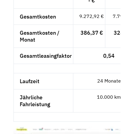
- €
Gesamtkosten
9.272,92 €
7.792,37
Gesamtkosten /
386,37 €
324,68 
Monat
Gesamtleasingfaktor
0,54
Laufzeit
24 Monate
Jährliche
10.000 km
Fahrleistung