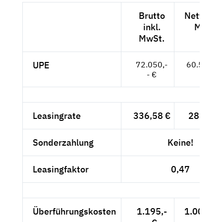
Brutto
Netto exk
inkl.
MwSt.
MwSt.
UPE
72.050,-
60.546,--
- €
Leasingrate
336,58 €
282,84 
Sonderzahlung
Keine!
Leasingfaktor
0,47
Überführungskosten
1.195,-
1.004,20