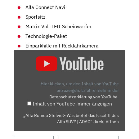
Alfa Connect Navi
Sportsitz
Matrix-Voll-LED-Scheinwerfer
Technologie-Paket
Einparkhilfe mit Rückfahrkamera
„ALFA
ROMEO
STELVIO:-
WAS
BIETET
Hier klicken, um den Inhalt von YouTube
DAS
anzuzeigen.
Erfahre mehr in der
Datenschutzerklärung von YouTube
.
FACELIFT
Inhalt von YouTube immer anzeigen
DES
ALFA
„Alfa Romeo Stelvio:- Was bietet das Facelift des
SUV?
Alfa SUV? | ADAC“ direkt öffnen
|
ADAC“