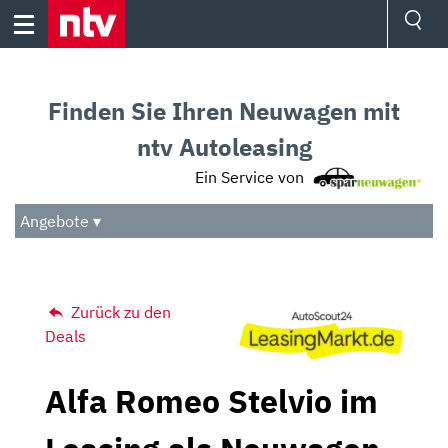
Skip
to
content
Ressorts
Sport
Finden Sie Ihren Neuwagen mit
Börse
Wetter
ntv Autoleasing
TV
Ein Service von
Video
Audio
Angebote ▾
Das Beste
Zurück zu den
Deals
Alfa Romeo Stelvio im