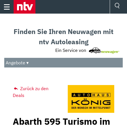
Skip
to
content
Ressorts
Sport
Finden Sie Ihren Neuwagen mit
Börse
Wetter
ntv Autoleasing
TV
Ein Service von
Video
Audio
Angebote ▾
Das Beste
Zurück zu den
Deals
Abarth 595 Turismo im