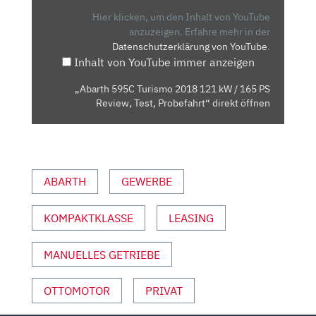
121
Hier klicken, um den Inhalt von YouTube
KW
anzuzeigen.
Erfahre mehr in der
Datenschutzerklärung von YouTube
.
/
Inhalt von YouTube immer anzeigen
165
PS
„Abarth 595C Turismo 2018 121 kW / 165 PS
REVIEW,
Review, Test, Probefahrt“ direkt öffnen
TEST,
PROBEFAHRT“
VON
YOUTUBE
ABARTH
GEWERBE
ANZEIGEN
KOMPAKTKLASSE
LEASING
MANUELLES GETRIEBE
OTTOMOTOR
PRIVAT