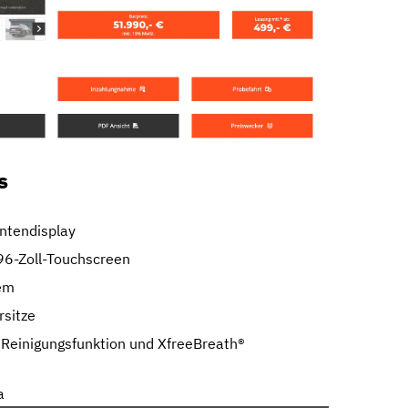
s
entendisplay
96-Zoll-Touchscreen
em
rsitze
Reinigungsfunktion und XfreeBreath®
a