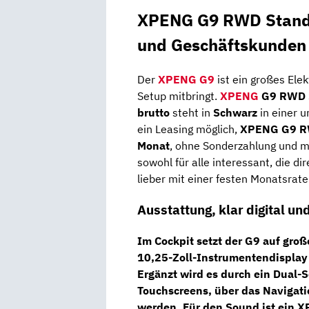
XPENG G9 RWD Standa
und Geschäftskunden
Der
XPENG G9
ist ein großes Ele
Setup mitbringt.
XPENG
G9 RWD S
brutto
steht in
Schwarz
in einer u
ein Leasing möglich,
XPENG G9 RW
Monat
, ohne Sonderzahlung und m
sowohl für alle interessant, die di
lieber mit einer festen Monatsrate
Ausstattung, klar digital un
Im Cockpit setzt der G9 auf gro
10,25-Zoll-Instrumentendisplay
Ergänzt wird es durch ein
Dual-S
Touchscreens
, über das Navigat
werden. Für den Sound ist ein
X