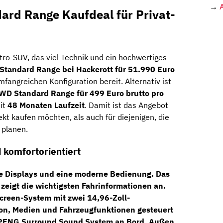
→
rd Range Kaufdeal für Privat-
ktro-SUV, das viel Technik und ein hochwertiges
tandard Range bei Hackerott für 51.990 Euro
mfangreichen Konfiguration bereit. Alternativ ist
D Standard Range für 499 Euro brutto pro
it
48 Monaten Laufzeit
. Damit ist das Angebot
rekt kaufen möchten, als auch für diejenigen, die
 planen.
d komfortorientiert
ße Displays und eine moderne Bedienung. Das
zeigt die wichtigsten Fahrinformationen an.
creen-System mit zwei 14,96-Zoll-
ion, Medien und Fahrzeugfunktionen gesteuert
PENG Surround Sound System
an Bord. Außen