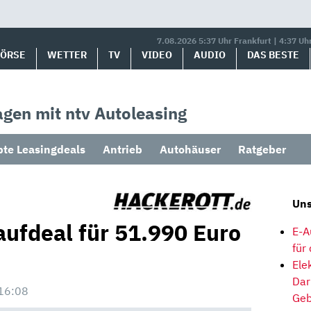
7.08.2026 5:37 Uhr Frankfurt | 4:37 Uh
BÖRSE
WETTER
TV
VIDEO
AUDIO
DAS BESTE
gen mit ntv Autoleasing
bte Leasingdeals
Antrieb
Autohäuser
Ratgeber
Uns
ufdeal für 51.990 Euro
E-A
für
Ele
Dar
16:08
Geb