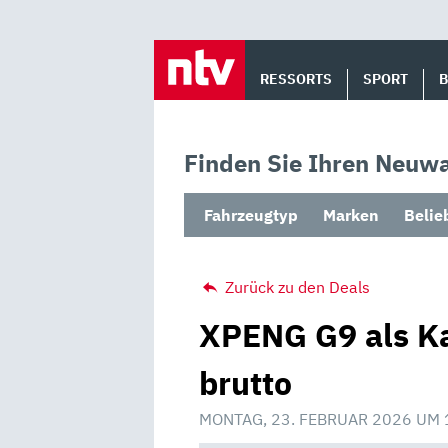
Skip
to
RESSORTS
SPORT
content
Finden Sie Ihren Neuwa
Fahrzeugtyp
Marken
Belie
Zurück zu den Deals
XPENG G9 als Ka
brutto
MONTAG, 23. FEBRUAR 2026 UM 