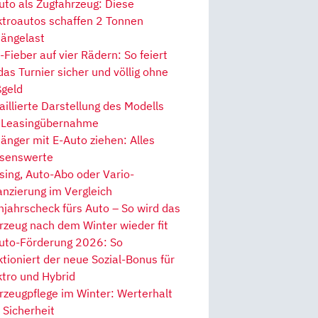
uto als Zugfahrzeug: Diese
ktroautos schaffen 2 Tonnen
ängelast
Fieber auf vier Rädern: So feiert
 das Turnier sicher und völlig ohne
geld
aillierte Darstellung des Modells
 Leasingübernahme
änger mit E-Auto ziehen: Alles
senswerte
sing, Auto-Abo oder Vario-
anzierung im Vergleich
hjahrscheck fürs Auto – So wird das
rzeug nach dem Winter wieder fit
uto-Förderung 2026: So
ktioniert der neue Sozial-Bonus für
ktro und Hybrid
rzeugpflege im Winter: Werterhalt
 Sicherheit