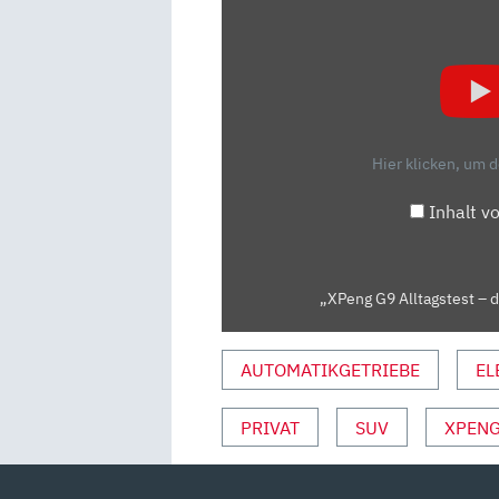
„XPENG
G9
ALLTAGSTEST
–
DAS
BESTE
Hier klicken, um 
CHINESISCHE
E-
Inhalt v
AUTO
(BISLANG)?“
VON
„XPeng G9 Alltagstest – d
YOUTUBE
ANZEIGEN
AUTOMATIKGETRIEBE
EL
PRIVAT
SUV
XPEN