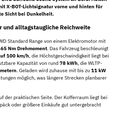
it X-BOT-Lichtsignatur vorne und hinten
für
e Sicht bei Dunkelheit.
r und alltagstaugliche Reichweite
WD Standard Range von einem Elektromotor mit
465 Nm Drehmoment
. Das Fahrzeug beschleunigt
auf 100 km/h
, die Höchstgeschwindigkeit liegt bei
nutzbare Kapazität von rund
78 kWh
, die WLTP-
ometern
. Geladen wird zuhause mit bis zu
11 kW
istungen möglich, was längere Strecken planbarer
f der praktischen Seite. Der Kofferraum liegt bei
päck oder größere Einkäufe gut untergebracht