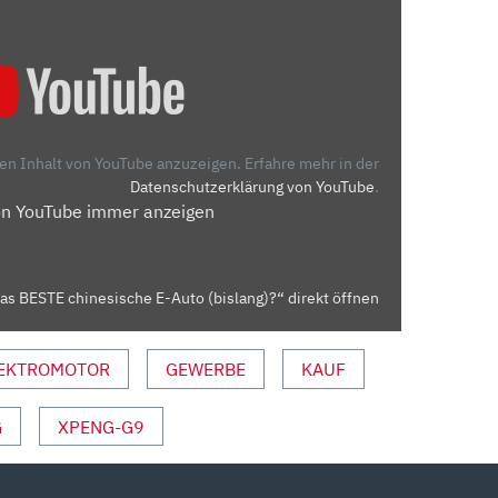
den Inhalt von YouTube anzuzeigen.
Erfahre mehr in der
Datenschutzerklärung von YouTube
.
on YouTube immer anzeigen
as BESTE chinesische E-Auto (bislang)?“ direkt öffnen
EKTROMOTOR
GEWERBE
KAUF
G
XPENG-G9