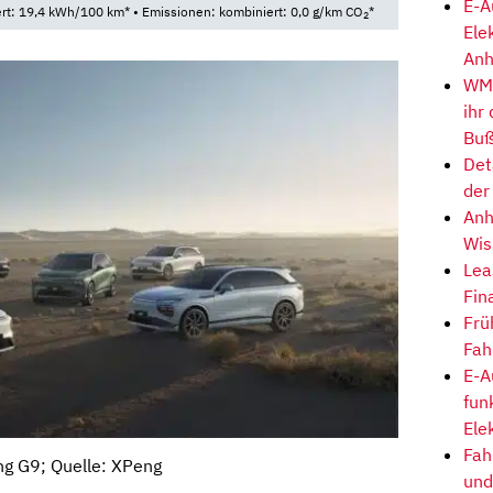
E-A
t: 19,4 kWh/100 km* • Emissionen: kombiniert: 0,0 g/km CO
*
2
Ele
Anh
WM-
ihr
Buß
Det
der
Anh
Wis
Lea
Fin
Frü
Fah
E-A
fun
Ele
Fah
g G9; Quelle: XPeng
und