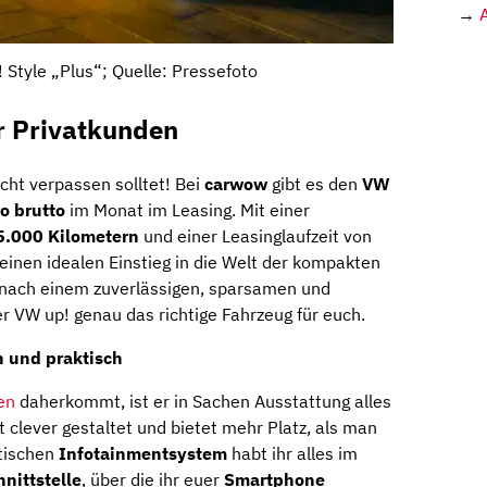
→
 Style „Plus“; Quelle: Pressefoto
r Privatkunden
cht verpassen solltet! Bei
carwow
gibt es den
VW
o brutto
im Monat im Leasing. Mit einer
5.000 Kilometern
und einer Leasinglaufzeit von
einen idealen Einstieg in die Welt der kompakten
he nach einem zuverlässigen, sparsamen und
r VW up! genau das richtige Fahrzeug für euch.
n und praktisch
en
daherkommt, ist er in Sachen Ausstattung alles
t clever gestaltet und bietet mehr Platz, als man
tischen
Infotainmentsystem
habt ihr alles im
nittstelle
, über die ihr euer
Smartphone