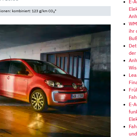
E-A
Ele
sionen: kombiniert: 123 g/km CO
*
2
Anh
WM-
ihr
Buß
Det
der
Anh
Wis
Lea
Fin
Frü
Fah
E-A
fun
Ele
Fah
und