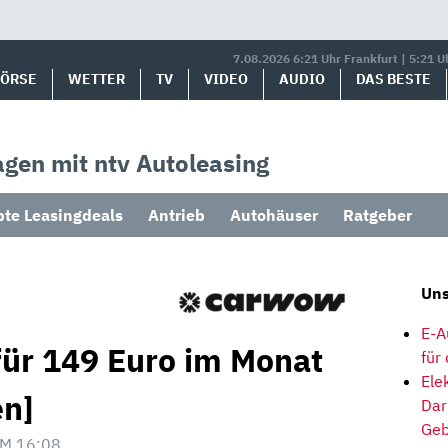
7.08.2026 6:21 Uhr Frankfurt | 5:21 U
BÖRSE
WETTER
TV
VIDEO
AUDIO
DAS BESTE
gen mit ntv Autoleasing
bte Leasingdeals
Antrieb
Autohäuser
Ratgeber
Uns
E-A
für 149 Euro im Monat
für
Ele
en]
Dar
Geb
M 16:08