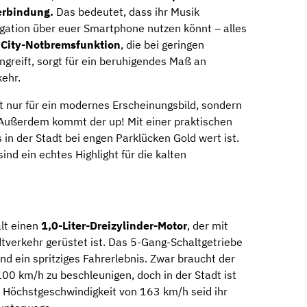
rbindung.
Das bedeutet, dass ihr Musik
gation über euer Smartphone nutzen könnt – alles
e
City-Notbremsfunktion
, die bei geringen
greift, sorgt für ein beruhigendes Maß an
kehr.
ht nur für ein modernes Erscheinungsbild, sondern
 Außerdem kommt der up! Mit einer praktischen
 in der Stadt bei engen Parklücken Gold wert ist.
ind ein echtes Highlight für die kalten
lt einen
1,0-Liter-Dreizylinder-Motor
, der mit
tverkehr gerüstet ist. Das 5-Gang-Schaltgetriebe
und ein spritziges Fahrerlebnis. Zwar braucht der
00 km/h zu beschleunigen, doch in der Stadt ist
r Höchstgeschwindigkeit von 163 km/h seid ihr