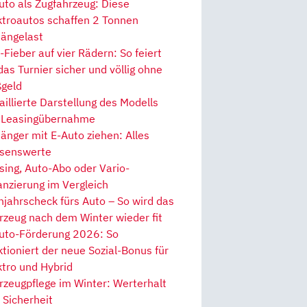
uto als Zugfahrzeug: Diese
ktroautos schaffen 2 Tonnen
ängelast
Fieber auf vier Rädern: So feiert
 das Turnier sicher und völlig ohne
geld
aillierte Darstellung des Modells
 Leasingübernahme
änger mit E-Auto ziehen: Alles
senswerte
sing, Auto-Abo oder Vario-
anzierung im Vergleich
hjahrscheck fürs Auto – So wird das
rzeug nach dem Winter wieder fit
uto-Förderung 2026: So
ktioniert der neue Sozial-Bonus für
ktro und Hybrid
rzeugpflege im Winter: Werterhalt
 Sicherheit