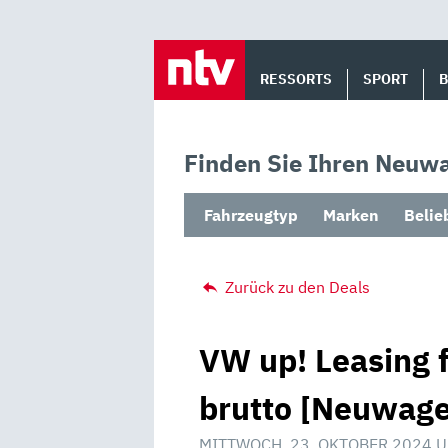
Skip
to
RESSORTS
SPORT
content
Finden Sie Ihren Neuwa
Fahrzeugtyp
Marken
Belie
Zurück zu den Deals
VW up! Leasing 
brutto [Neuwag
MITTWOCH, 23. OKTOBER 2024 U