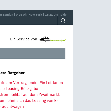
hr London | 0:21 Uhr New York | 13:21 Uhr Tokio
Ein Service von
ere Ratgeber
uto am Vertragsende: Ein Leitfaden
 die Leasing-Rückgabe
ktromobilität auf dem Zweitmarkt:
um lohnt sich das Leasing von E-
rauchtwagen